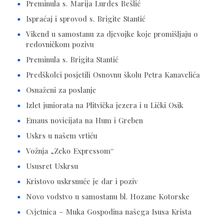
Preminula s. Marija Lurdes Bešlić
Ispraćaj i sprovod s. Brigite Stantić
Vikend u samostanu za djevojke koje promišljaju o
redovničkom pozivu
Preminula s. Brigita Stantić
Predškolci posjetili Osnovnu školu Petra Kanavelića
Osnaženi za poslanje
Izlet juniorata na Plitvička jezera i u Lički Osik
Emaus novicijata na Hum i Greben
Uskrs u našem vrtiću
Vožnja „Zeko Expressom“
Ususret Uskrsu
Kristovo uskrsnuće je dar i poziv
Novo vodstvo u samostanu bl. Hozane Kotorske
Cvjetnica – Muka Gospodina našega Isusa Krista