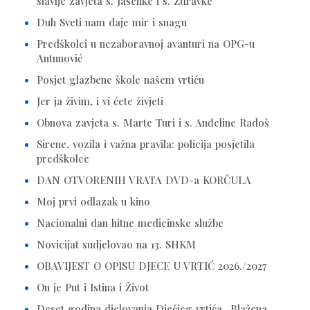
slavlje zavjeta s. Jasenke i s. Zdravke
Duh Sveti nam daje mir i snagu
Predškolci u nezaboravnoj avanturi na OPG-u
Antunović
Posjet glazbene škole našem vrtiću
Jer ja živim, i vi ćete živjeti
Obnova zavjeta s. Marte Turi i s. Anđeline Radoš
Sirene, vozila i važna pravila: policija posjetila
predškolce
DAN OTVORENIH VRATA DVD-a KORČULA
Moj prvi odlazak u kino
Nacionalni dan hitne medicinske službe
Novicijat sudjelovao na 13. SHKM
OBAVIJEST O OPISU DJECE U VRTIĆ 2026./2027
On je Put i Istina i Život
Deset godina djelovanja Dječjeg vrtića „Blažena