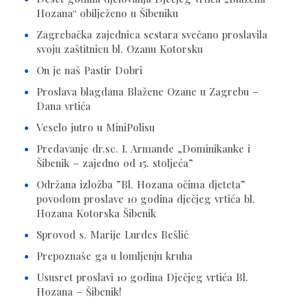
Hozana“ obilježeno u Šibeniku
Zagrebačka zajednica sestara svečano proslavila
svoju zaštitnicu bl. Ozanu Kotorsku
On je naš Pastir Dobri
Proslava blagdana Blažene Ozane u Zagrebu –
Dana vrtića
Veselo jutro u MiniPolisu
Predavanje dr.sc. I. Armande „Dominikanke i
Šibenik – zajedno od 15. stoljeća”
Održana izložba ”Bl. Hozana očima djeteta”
povodom proslave 10 godina dječjeg vrtića bl.
Hozana Kotorska Šibenik
Sprovod s. Marije Lurdes Bešlić
Prepoznaše ga u lomljenju kruha
Ususret proslavi 10 godina Dječjeg vrtića Bl.
Hozana – Šibenik!