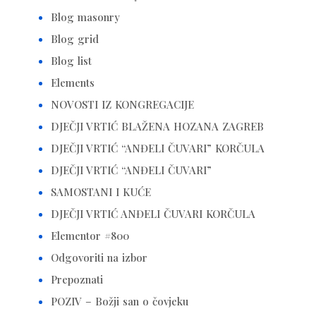
Blog masonry
Blog grid
Blog list
Elements
NOVOSTI IZ KONGREGACIJE
DJEČJI VRTIĆ BLAŽENA HOZANA ZAGREB
DJEČJI VRTIĆ “ANĐELI ČUVARI” KORČULA
DJEČJI VRTIĆ “ANĐELI ČUVARI”
SAMOSTANI I KUĆE
DJEČJI VRTIĆ ANĐELI ČUVARI KORČULA
Elementor #800
Odgovoriti na izbor
Prepoznati
POZIV – Božji san o čovjeku