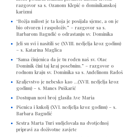
razgovor sa s. Ozanom Klepić o dominikanskoj
karizmi
“Božja milost je ta koja je posijala sjeme, a on je
bio otvoren i raspoloživ.” – razgovor sa s.
Barbarom Bagudić o odrastanju sv. Dominika
Jeli su svi i nasitili se (XVIII. nedjelja kroz godinu)
– s. Katarina Maglica
“Sama činjenica da je tu rođen naš sv. Otac
Dominik čini taj kraj posebnim.” – razgovor o
rodnom kraju sv. Dominika sa s. Anđelinom Radoš
Kraljevstvo je nebesko kao …(XVII. nedjelja kroz
godinu) – s. Manes Puškarić
Dostupan novi broj glasila Ave Maria
Pšenica i kukolj (XVI. nedjelja kroz godinu) – s.
Barbara Bagudić
Sestra Marta Turi sudjelovala na dvotjednoj
pripravi za doživotne zavjete