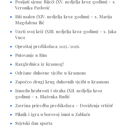
Posijati sjeme Riječi (XV. nedjelja kroz godinu) – s.
Veronika Pavlović
Biti malen (XIV. nedjelja kroz godinu) – s. Marija
Magdalena Ilić
Uzeti svoj križ (XIII. nedjelja kroz godinu) – s. Jaka
Vuco
Oproštaj predškolaca 2025./2026.
Putovanje u Rim
Razglednica iz Krasnog!
Održane duhovne vježbe u Krasnom
Započeo drugi krug duhovnih vježbi u Krasnom
Između hrabrosti i straha (XII. nedjelja kroz
godinu) – s. Blaženka Rudić
Završna priredba predškolaca – Doviđenja vrtiću!
Piknik i igra u borovoj šumi u Zablaću
Svjetski dan sporta