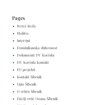
Pages
Svetci Reda
Molitve
Intervjui
Dominikanska duhovnost
Dokumenti DV Korčula
DV Korčula kontakt
EU projekti
Kontakt Šibenik
Upis Šibenik
O vrtiću Šibenik
Dječji vrtić Ozana Šibenik