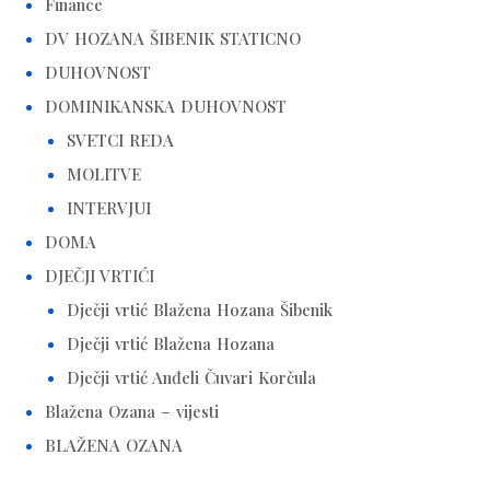
Finance
DV HOZANA ŠIBENIK STATICNO
DUHOVNOST
DOMINIKANSKA DUHOVNOST
SVETCI REDA
MOLITVE
INTERVJUI
DOMA
DJEČJI VRTIĆI
Dječji vrtić Blažena Hozana Šibenik
Dječji vrtić Blažena Hozana
Dječji vrtić Anđeli Čuvari Korčula
Blažena Ozana – vijesti
BLAŽENA OZANA