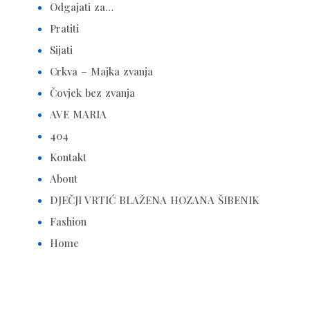
Odgajati za…
Pratiti
Sijati
Crkva – Majka zvanja
Čovjek bez zvanja
AVE MARIA
404
Kontakt
About
DJEČJI VRTIĆ BLAŽENA HOZANA ŠIBENIK
Fashion
Home