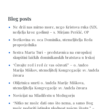
Blog posts
Ne drži nas mirno more, nego Kristova ruka (XIX.
nedjelja kroz godinu) – s. Mirjam Peričić, OP
Svetkovina sv. oca Dominika, utemeljitelja Reda
propovjednika
Sestra Marta Turi – predstavnica na europskoj
skupštini laičkih dominikanskih bratstava u Irskoj
“Čuvajte red i red će vas očuvati” – o. Anđeo
Marija Miškov, utemeljitelj Kongregacije sv. Anđela
čuvara
Obljetnica smrti o. Anđela Marije Miškova,
utemeljitelja Kongregacije sv. Anđela čuvara
Novicijat na Mladifestu u Međugorju
“Nitko ne može dati ono što nema, a samo Bog
može podariti istinsku plodnost našem životu.” –