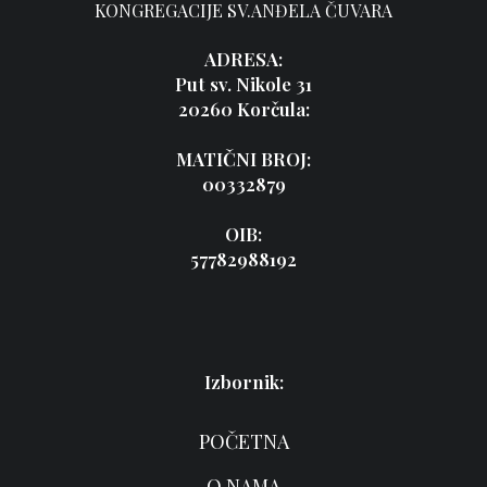
KONGREGACIJE SV.ANĐELA ČUVARA
ADRESA:
Put sv. Nikole 31
20260 Korčula:
MATIČNI BROJ:
00332879
OIB:
57782988192
Izbornik:
POČETNA
O NAMA