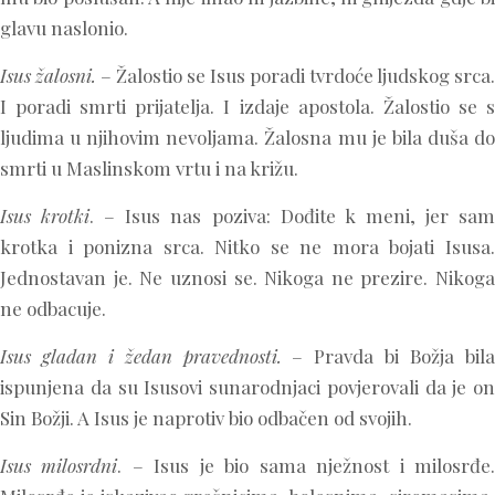
glavu naslonio.
Isus žalosni.
– Žalostio se Isus poradi tvrdoće ljudskog srca.
I poradi smrti prijatelja. I izdaje apostola. Žalostio se s
ljudima u njihovim nevoljama. Žalosna mu je bila duša do
smrti u Maslinskom vrtu i na križu.
Isus krotki
. – Isus nas poziva: Dođite k meni, jer sa
krotka i ponizna srca. Nitko se ne mora bojati Isusa.
Jednostavan je. Ne uznosi se. Nikoga ne prezire. Nikoga
ne odbacuje.
Isus gladan i žedan pravednosti.
– Pravda bi Božja bil
ispunjena da su Isusovi sunarodnjaci povjerovali da je on
Sin Božji. A Isus je naprotiv bio odbačen od svojih.
Isus milosrdni
. – Isus je bio sama nježnost i milosrđe