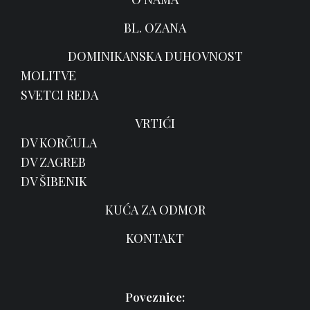
BL. OZANA
DOMINIKANSKA DUHOVNOST
MOLITVE
SVETCI REDA
VRTIĆI
DV KORČULA
DV ZAGREB
DV ŠIBENIK
KUĆA ZA ODMOR
KONTAKT
Poveznice: