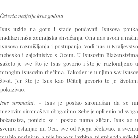
Četvrta nedjelja kroz godinu
Isus uziđe na goru i stade poučavati. Isusova pouka
nadilazi naša zemaljska shvaćanja. Ona nas uvodi u način
Isusova razmišljanja i postupanja. Vodi nas u Kraljevstvo
nebesko i zajedništvo s Ocem. U Isusovim Blaženstvima
sažeto je sve što je Isus govorio i što je razlomljeno u
mnogim Isusovim riječima. Također je u njima sav Isusov
život. Jer što je Isus kao Učitelj govorio to je životom
pokazivao.
Isus siromašni
. – Isus je postao siromašan da se m
njegovim siromaštvo obogatimo. Sebe je oplijenio od svoga
božanstva, ponizio se i postao nama sličan. Isus se u
svemu oslanjao na Oca, sve od Njega očekivao, u svemu
mu bio poslušan. A nije imao ni jazbine, ni gnijezda gdje bi