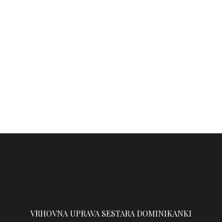
DUHOVNOST
,
NOVOSTI
25. srpnja 2026.
Dostupan novi broj glasila Ave Maria
NOVOSTI
20. srpnja 2026.
VRHOVNA UPRAVA SESTARA DOMINIKANKI