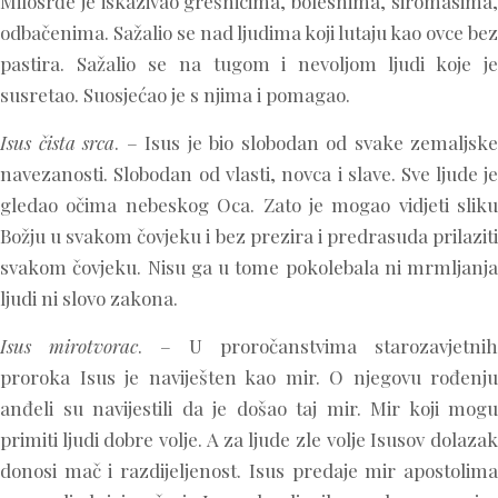
Milosrđe je iskazivao grešnicima, bolesnima, siromasima,
odbačenima. Sažalio se nad ljudima koji lutaju kao ovce bez
pastira. Sažalio se na tugom i nevoljom ljudi koje je
susretao. Suosjećao je s njima i pomagao.
Isus čista srca
. – Isus je bio slobodan od svake zemaljske
navezanosti. Slobodan od vlasti, novca i slave. Sve ljude je
gledao očima nebeskog Oca. Zato je mogao vidjeti sliku
Božju u svakom čovjeku i bez prezira i predrasuda prilaziti
svakom čovjeku. Nisu ga u tome pokolebala ni mrmljanja
ljudi ni slovo zakona.
Isus mirotvorac
. – U proročanstvima starozavjetnih
proroka Isus je naviješten kao mir. O njegovu rođenju
anđeli su navijestili da je došao taj mir. Mir koji mogu
primiti ljudi dobre volje. A za ljude zle volje Isusov dolazak
donosi mač i razdijeljenost. Isus predaje mir apostolima