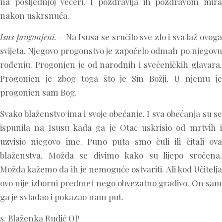
na posljednjoj večeri. I pozdravlja ih pozdravom mira
nakon uskrsnuća.
Isus progonjeni.
– Na Isusa se sručilo sve zlo i sva laž ovog
svijeta. Njegovo progonstvo je započelo odmah po njegovu
rođenju. Progonjen je od narodnih i svećeničkih glavara.
Progonjen je zbog toga što je Sin Božji. U njemu je
progonjen sam Bog.
Svako blaženstvo ima i svoje obećanje. I sva obećanja su se
ispunila na Isusu kada ga je Otac uskrisio od mrtvih i
uzvisio njegovo ime. Puno puta smo čuli ili čitali ova
blaženstva. Možda se divimo kako su lijepo sročena.
Možda kažemo da ih je nemoguće ostvariti. Ali kod Učitelja
ovo nije izborni predmet nego obvezatno gradivo. On sam
ga je svladao i pokazao nam put.
s. Blaženka Rudić OP