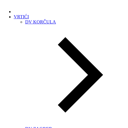
VRTIĆI
DV KORČULA