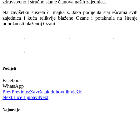
zdravstveno i stručno stanje članova naših zajednica.
Na završetku susreta č. majka s. Jaka podijelila starješicama svih
zajednica i kuća relikvije blažene Ozane i potaknula na širenje
pobožnosti blaženoj Ozani.
Podijeli
Facebook
WhatsApp
Prev
Previous:
Završetak duhovnih vježbi
Next:
Lice Ljubavi
Next
Najnovije