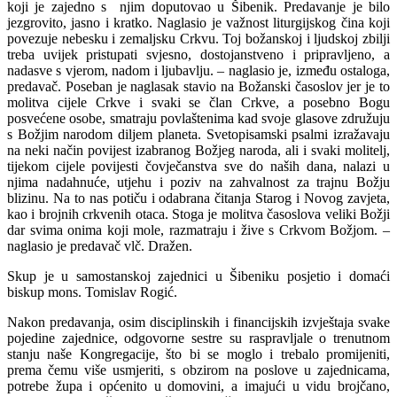
koji je zajedno s njim doputovao u Šibenik. Predavanje je bilo
jezgrovito, jasno i kratko. Naglasio je važnost liturgijskog čina koji
povezuje nebesku i zemaljsku Crkvu. Toj božanskoj i ljudskoj zbilji
treba uvijek pristupati svjesno, dostojanstveno i pripravljeno, a
nadasve s vjerom, nadom i ljubavlju. – naglasio je, između ostaloga,
predavač. Poseban je naglasak stavio na Božanski časoslov jer je to
molitva cijele Crkve i svaki se član Crkve, a posebno Bogu
posvećene osobe, smatraju povlaštenima kad svoje glasove združuju
s Božjim narodom diljem planeta. Svetopisamski psalmi izražavaju
na neki način povijest izabranog Božjeg naroda, ali i svaki molitelj,
tijekom cijele povijesti čovječanstva sve do naših dana, nalazi u
njima nadahnuće, utjehu i poziv na zahvalnost za trajnu Božju
blizinu. Na to nas potiču i odabrana čitanja Starog i Novog zavjeta,
kao i brojnih crkvenih otaca. Stoga je molitva časoslova veliki Božji
dar svima onima koji mole, razmatraju i žive s Crkvom Božjom. –
naglasio je predavač vlč. Dražen.
Skup je u samostanskoj zajednici u Šibeniku posjetio i domaći
biskup mons. Tomislav Rogić.
Nakon predavanja, osim disciplinskih i financijskih izvještaja svake
pojedine zajednice, odgovorne sestre su raspravljale o trenutnom
stanju naše Kongregacije, što bi se moglo i trebalo promijeniti,
prema čemu više usmjeriti, s obzirom na poslove u zajednicama,
potrebe župa i općenito u domovini, a imajući u vidu brojčano,