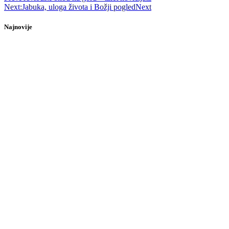
Next:
Jabuka, uloga života i Božji pogled
Next
Najnovije