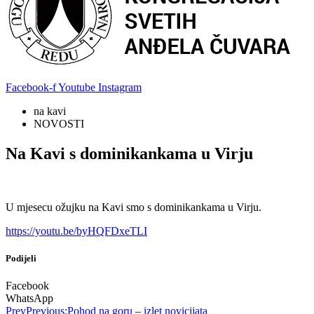
Facebook-f
Youtube
Instagram
na kavi
NOVOSTI
Na Kavi s dominikankama u Virju
U mjesecu ožujku na Kavi smo s dominikankama u Virju.
https://youtu.be/byHQFDxeTLI
Podijeli
Facebook
WhatsApp
Prev
Previous:
Pohod na goru – izlet novicijata