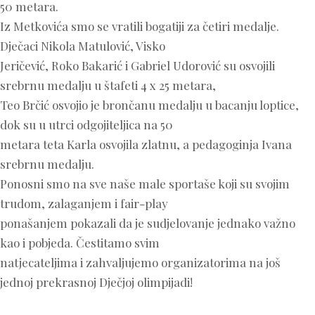
50 metara.
Iz Metkovića smo se vratili bogatiji za četiri medalje.
Dječaci Nikola Matulović, Visko
Jeričević, Roko Bakarić i Gabriel Udorović su osvojili
srebrnu medalju u štafeti 4 x 25 metara,
Teo Brčić osvojio je brončanu medalju u bacanju loptice,
dok su u utrci odgojiteljica na 50
metara teta Karla osvojila zlatnu, a pedagoginja Ivana
srebrnu medalju.
Ponosni smo na sve naše male sportaše koji su svojim
trudom, zalaganjem i fair-play
ponašanjem pokazali da je sudjelovanje jednako važno
kao i pobjeda. Čestitamo svim
natjecateljima i zahvaljujemo organizatorima na još
jednoj prekrasnoj Dječjoj olimpijadi!