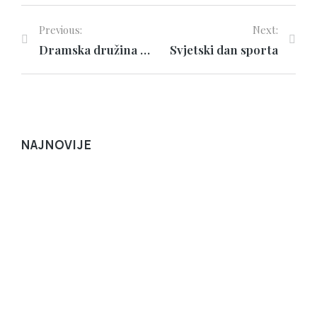
Previous:
Next:
Dramska družina „Blažena Ozana“ gostovala na Krku
Svjetski dan sporta
NAJNOVIJE
Korčula: sv. Dominik svečano proslavljen u
samostanu sv.…
NOVOSTI
9. kolovoza 2026.