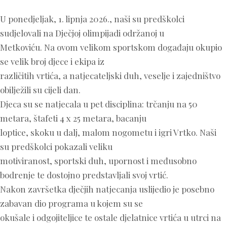
U ponedjeljak, 1. lipnja 2026., naši su predškolci
sudjelovali na Dječjoj olimpijadi održanoj u
Metkoviću. Na ovom velikom sportskom događaju okupio
se velik broj djece i ekipa iz
različitih vrtića, a natjecateljski duh, veselje i zajedništvo
obilježili su cijeli dan.
Djeca su se natjecala u pet disciplina: trčanju na 50
metara, štafeti 4 x 25 metara, bacanju
loptice, skoku u dalj, malom nogometu i igri Vrtko. Naši
su predškolci pokazali veliku
motiviranost, sportski duh, upornost i međusobno
bodrenje te dostojno predstavljali svoj vrtić.
Nakon završetka dječjih natjecanja uslijedio je posebno
zabavan dio programa u kojem su se
okušale i odgojiteljice te ostale djelatnice vrtića u utrci na