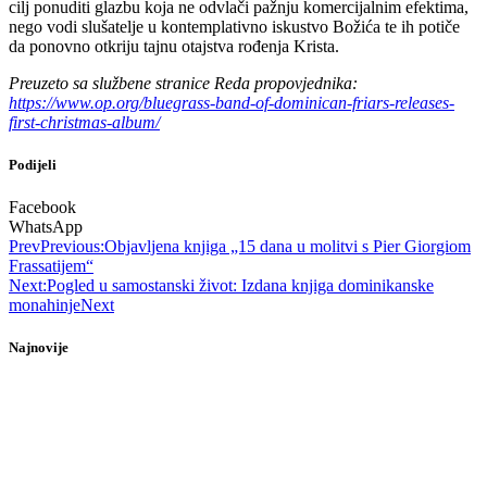
cilj ponuditi glazbu koja ne odvlači pažnju komercijalnim efektima,
nego vodi slušatelje u kontemplativno iskustvo Božića te ih potiče
da ponovno otkriju tajnu otajstva rođenja Krista.
Preuzeto sa službene stranice Reda propovjednika:
https://www.op.org/bluegrass-band-of-dominican-friars-releases-
first-christmas-album/
Podijeli
Facebook
WhatsApp
Prev
Previous:
Objavljena knjiga „15 dana u molitvi s Pier Giorgiom
Frassatijem“
Next:
Pogled u samostanski život: Izdana knjiga dominikanske
monahinje
Next
Najnovije