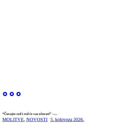
“Čuvajte red i red će vas očuvati” –…
MOLITVE
,
NOVOSTI
5. kolovoza 2026.