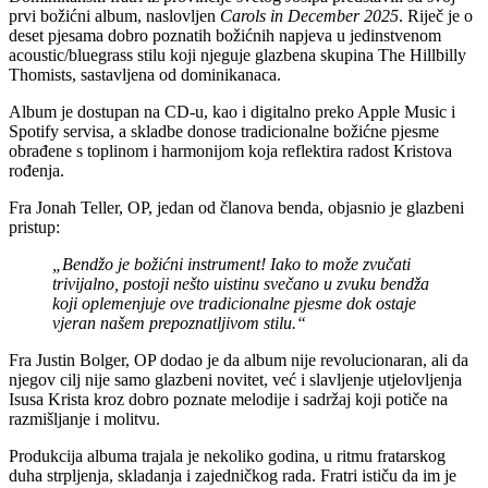
prvi božićni album, naslovljen
Carols in December 2025
. Riječ je o
deset pjesama dobro poznatih božićnih napjeva u jedinstvenom
acoustic/bluegrass stilu koji njeguje glazbena skupina The Hillbilly
Thomists, sastavljena od dominikanaca.
Album je dostupan na CD-u, kao i digitalno preko Apple Music i
Spotify servisa, a skladbe donose tradicionalne božićne pjesme
obrađene s toplinom i harmonijom koja reflektira radost Kristova
rođenja.
Fra Jonah Teller, OP, jedan od članova benda, objasnio je glazbeni
pristup:
„Bendžo je božićni instrument! Iako to može zvučati
trivijalno, postoji nešto uistinu svečano u zvuku bendža
koji oplemenjuje ove tradicionalne pjesme dok ostaje
vjeran našem prepoznatljivom stilu.“
Fra Justin Bolger, OP dodao je da album nije revolucionaran, ali da
njegov cilj nije samo glazbeni novitet, već i slavljenje utjelovljenja
Isusa Krista kroz dobro poznate melodije i sadržaj koji potiče na
razmišljanje i molitvu.
Produkcija albuma trajala je nekoliko godina, u ritmu fratarskog
duha strpljenja, skladanja i zajedničkog rada. Fratri ističu da im je