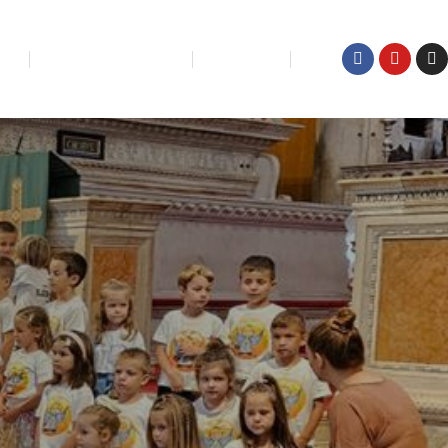
IĆI
KUĆA ZA ODMOR
KONTAKT