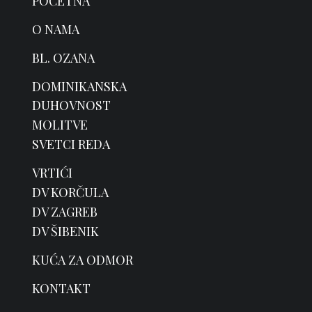
POČETNA
O NAMA
BL. OZANA
DOMINIKANSKA
DUHOVNOST
MOLITVE
SVETCI REDA
VRTIĆI
DV KORČULA
DV ZAGREB
DV ŠIBENIK
KUĆA ZA ODMOR
KONTAKT