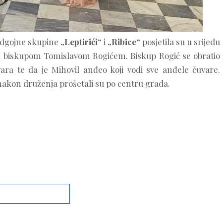
 odgojne skupine
„Leptirići“
i
„Ribice“
posjetila su u srijedu
kim biskupom Tomislavom Rogićem. Biskup Rogić se obratio
ara te da je Mihovil anđeo koji vodi sve anđele čuvare.
 i nakon druženja prošetali su po centru grada.