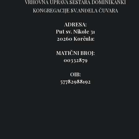
VRHOVNA UPRAVA SESTARA DOMINIKANKI
KONGREGACIJE SV.ANĐELA ČUVARA
ADRESA:
Put sv. Nikole 31
20260 Korčula:
MATIČNI BROJ:
00332879
OIB:
57782988192