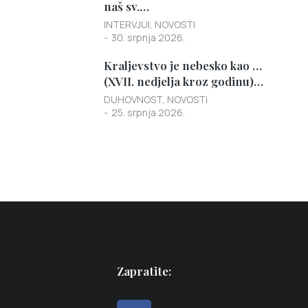
naš sv.…
INTERVJUI
,
NOVOSTI
30. srpnja 2026.
Kraljevstvo je nebesko kao …
(XVII. nedjelja kroz godinu)…
DUHOVNOST
,
NOVOSTI
25. srpnja 2026.
Zapratite: