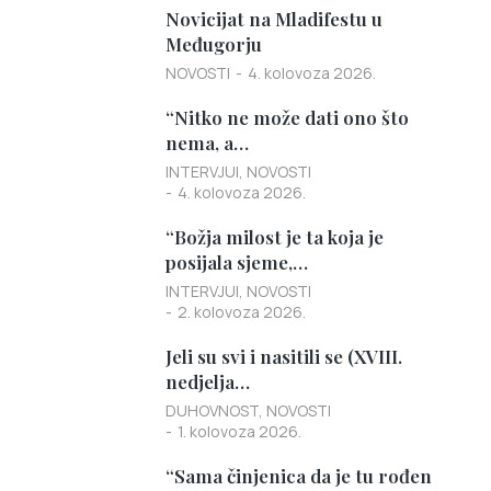
Novicijat na Mladifestu u
Međugorju
NOVOSTI
4. kolovoza 2026.
“Nitko ne može dati ono što
nema, a…
INTERVJUI
,
NOVOSTI
4. kolovoza 2026.
“Božja milost je ta koja je
posijala sjeme,…
INTERVJUI
,
NOVOSTI
2. kolovoza 2026.
Jeli su svi i nasitili se (XVIII.
nedjelja…
DUHOVNOST
,
NOVOSTI
1. kolovoza 2026.
“Sama činjenica da je tu rođen