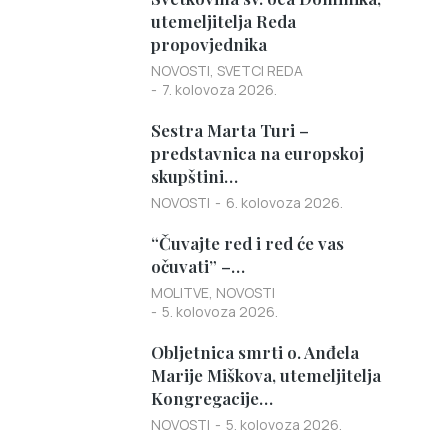
utemeljitelja Reda
propovjednika
NOVOSTI
,
SVETCI REDA
7. kolovoza 2026.
Sestra Marta Turi –
predstavnica na europskoj
skupštini…
NOVOSTI
6. kolovoza 2026.
“Čuvajte red i red će vas
očuvati” –…
MOLITVE
,
NOVOSTI
5. kolovoza 2026.
Obljetnica smrti o. Anđela
Marije Miškova, utemeljitelja
Kongregacije…
NOVOSTI
5. kolovoza 2026.