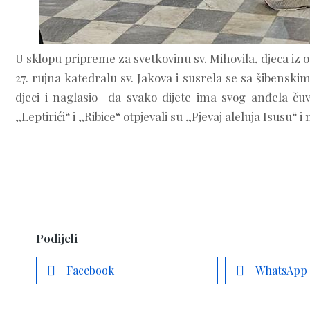
U sklopu pripreme za svetkovinu sv. Mihovila, djeca iz
27. rujna katedralu sv. Jakova i susrela se sa šibens
djeci i naglasio da svako dijete ima svog anđela čuv
„Leptirići“ i „Ribice“ otpjevali su „Pjevaj aleluja Isusu“
Podijeli
Facebook
WhatsApp