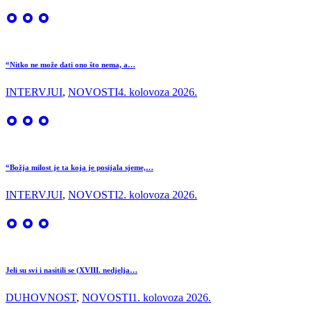
“Nitko ne može dati ono što nema, a…
INTERVJUI
,
NOVOSTI
4. kolovoza 2026.
“Božja milost je ta koja je posijala sjeme,…
INTERVJUI
,
NOVOSTI
2. kolovoza 2026.
Jeli su svi i nasitili se (XVIII. nedjelja…
DUHOVNOST
,
NOVOSTI
1. kolovoza 2026.