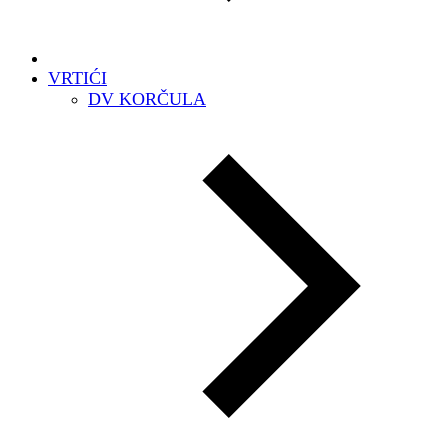
VRTIĆI
DV KORČULA