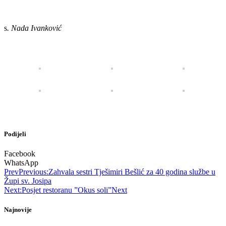
s
. Nada Ivanković
Podijeli
Facebook
WhatsApp
Prev
Previous:
Zahvala sestri Tješimiri Bešlić za 40 godina službe u
Župi sv. Josipa
Next:
Posjet restoranu ”Okus soli”
Next
Najnovije