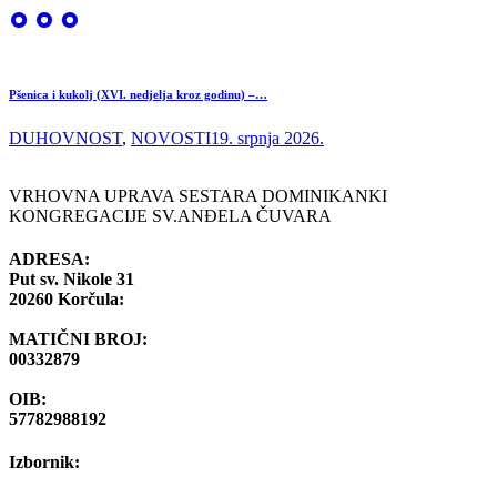
Pšenica i kukolj (XVI. nedjelja kroz godinu) –…
DUHOVNOST
,
NOVOSTI
19. srpnja 2026.
VRHOVNA UPRAVA SESTARA DOMINIKANKI
KONGREGACIJE SV.ANĐELA ČUVARA
ADRESA:
Put sv. Nikole 31
20260 Korčula:
MATIČNI BROJ:
00332879
OIB:
57782988192
Izbornik: