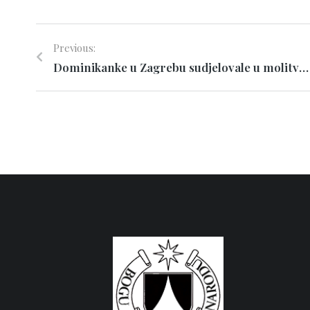
Previous:
Dominikanke u Zagrebu sudjelovale u molitvi krunice sa cijelom dominikanskom obitelji