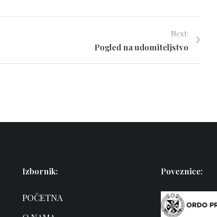
Next:
Pogled na udomiteljstvo
Izbornik:
Poveznice:
POČETNA