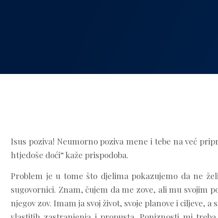
Isus poziva! Neumorno poziva mene i tebe na već pripra
htjedoše doći“ kaže prispodoba.
Problem je u tome što djelima pokazujemo da ne želimo
sugovornici. Znam, čujem da me zove, ali mu svojim
njegov zov. Imam ja svoj život, svoje planove i ciljeve, 
vlastitih zastranjenja i propusta. Poniznosti mi treba