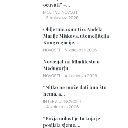
očuvati” –…
MOLITVE
,
NOVOSTI
5. kolovoza 2026.
Obljetnica smrti o. Anđela
Marije Miškova, utemeljitelja
Kongregacije…
NOVOSTI
5. kolovoza 2026.
Novicijat na Mladifestu u
Međugorju
NOVOSTI
4. kolovoza 2026.
“Nitko ne može dati ono što
nema, a…
INTERVJUI
,
NOVOSTI
4. kolovoza 2026.
“Božja milost je ta koja je
posijala sjeme,…