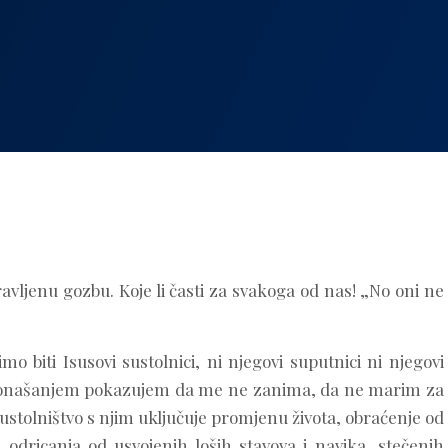
vljenu gozbu. Koje li časti za svakoga od nas! „No oni ne
 biti Isusovi sustolnici, ni njegovi suputnici ni njegovi
 ponašanjem pokazujem da me ne zanima, da ne marim za
a sustolništvo s njim uključuje promjenu života, obraćenje od
, odricanja od usvojenih loših stavova i navika, stečenih