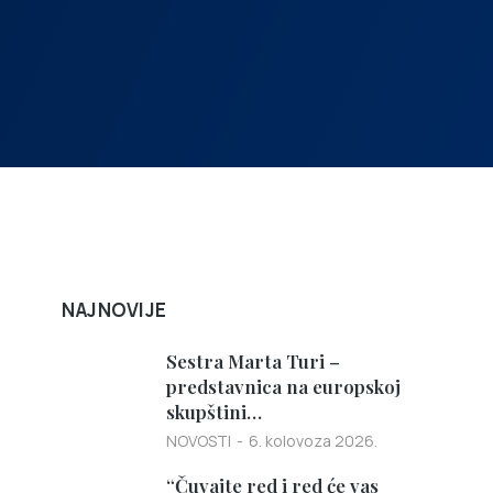
NAJNOVIJE
Sestra Marta Turi –
predstavnica na europskoj
skupštini…
NOVOSTI
6. kolovoza 2026.
“Čuvajte red i red će vas