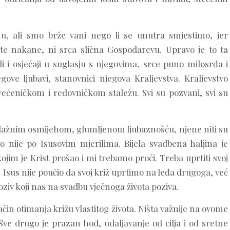
, ali smo brže vani nego li se unutra smjestimo, jer
te nakane, ni srca slična Gospodarevu. Upravo je to ta
li i osjećaji u suglasju s njegovima, srce puno milosrđa i
gove ljubavi, stanovnici njegova Kraljevstva. Kraljevstvo
ćeničkom i redovničkom staležu. Svi su pozvani, svi su
a, lažnim osmijehom, glumljenom ljubaznošću, njene niti su
nije po Isusovim mjerilima. Bijela svadbena haljina je
ojim je Krist prošao i mi trebamo proći. Treba uprtiti svoj
as Isus nije poučio da svoj križ uprtimo na leđa drugoga, već
iv koji nas na svadbu vječnoga života poziva.
ačin otimanja križu vlastitog života. Ništa važnije na ovome
 Sve drugo je prazan hod, udaljavanje od cilja i od sretne