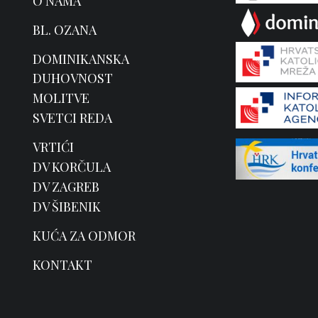
O NAMA
BL. OZANA
DOMINIKANSKA
DUHOVNOST
MOLITVE
SVETCI REDA
VRTIĆI
DV KORČULA
DV ZAGREB
DV ŠIBENIK
KUĆA ZA ODMOR
KONTAKT