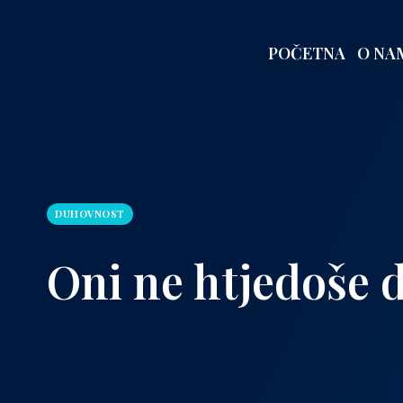
POČETNA
O NA
DUHOVNOST
Oni ne htjedoše 