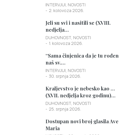
INTERVJUI
,
NOVOSTI
2. kolovoza 2026.
Jeli su svi i nasitili se (XVIII.
nedjelja…
DUHOVNOST
,
NOVOSTI
1. kolovoza 2026.
“Sama činjenica da je tu rođen
naš sv.…
INTERVJUI
,
NOVOSTI
30. srpnja 2026.
Kraljevstvo je nebesko kao …
(XVII. nedjelja kroz godinu)…
DUHOVNOST
,
NOVOSTI
25. srpnja 2026.
Dostupan novi broj glasila Ave
Maria