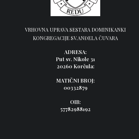
VRHOVNA UPRAVA SESTARA DOMINIKANKI
KONGREGACIJE SV.ANĐELA ČUVARA
ADRESA:
Put sv. Nikole 31
20260 Korčula:
MATIČNI BROJ:
00332879
OIB:
57782988192