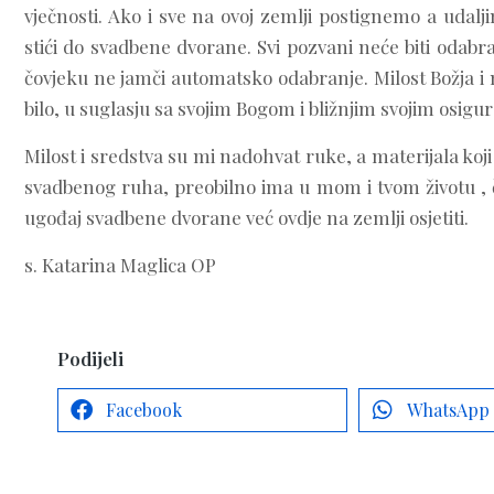
vječnosti. Ako i sve na ovoj zemlji postignemo a u
stići do svadbene dvorane. Svi pozvani neće biti odabr
čovjeku ne jamči automatsko odabranje. Milost Božja i 
bilo, u suglasju sa svojim Bogom i bližnjim svojim osigu
Milost i sredstva su mi nadohvat ruke, a materijala koji 
svadbenog ruha, preobilno ima u mom i tvom životu , č
ugođaj svadbene dvorane već ovdje na zemlji osjetiti.
s. Katarina Maglica OP
Podijeli
Facebook
WhatsApp