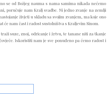
daljimo se od Božjeg nauma s nama samima nikada nećemo
ani, poručuje nam Kralj svadbe. Ni jedno zvanje na zemlji
nastojanje živjeti u skladu sa svojim zvanjem, ma koje ono
rat će nam čast i radost sustolništva s Kraljevim Sinom.
traži suze, znoj, odricanje i žrtvu, te tanane niti za tkanje
ovječe. Iskoristiti nam je sve ponuđeno pa ćemo radost i