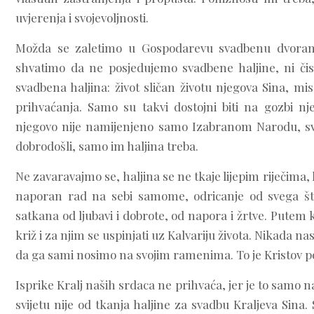
uvjerenja i svojevoljnosti.
Možda se zaletimo u Gospodarevu svadbenu dvoranu
shvatimo da ne posjedujemo svadbene haljine, ni čis
svadbena haljina: život sličan životu njegova Sina, mis
prihvaćanja. Samo su takvi dostojni biti na gozbi nje
njegovo nije namijenjeno samo Izabranom Narodu, sve
dobrodošli, samo im haljina treba.
Ne zavaravajmo se, haljina se ne tkaje lijepim riječim
naporan rad na sebi samome, odricanje od svega što 
satkana od ljubavi i dobrote, od napora i žrtve. Putem k
križ i za njim se uspinjati uz Kalvariju života. Nikada n
da ga sami nosimo na svojim ramenima. To je Kristov poz
Isprike Kralj naših srdaca ne prihvaća, jer je to samo n
svijetu nije od tkanja haljine za svadbu Kraljeva Sina.