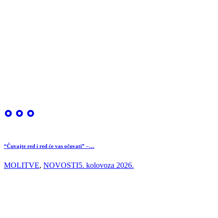
“Čuvajte red i red će vas očuvati” –…
MOLITVE
,
NOVOSTI
5. kolovoza 2026.