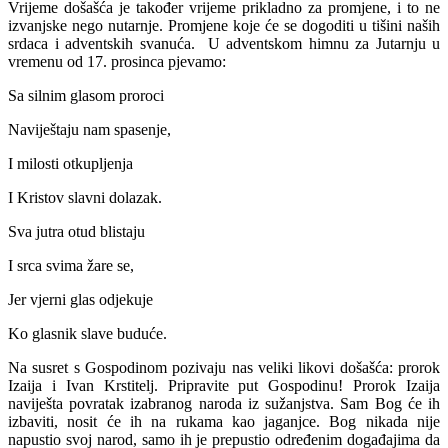
Vrijeme došašća je također vrijeme prikladno za promjene, i to ne
izvanjske nego nutarnje. Promjene koje će se dogoditi u tišini naših
srdaca i adventskih svanuća. U adventskom himnu za Jutarnju u
vremenu od 17. prosinca pjevamo:
Sa silnim glasom proroci
Naviještaju nam spasenje,
I milosti otkupljenja
I Kristov slavni dolazak.
Sva jutra otud blistaju
I srca svima žare se,
Jer vjerni glas odjekuje
Ko glasnik slave buduće.
Na susret s Gospodinom pozivaju nas veliki likovi došašća: prorok
Izaija i Ivan Krstitelj. Pripravite put Gospodinu! Prorok Izaija
naviješta povratak izabranog naroda iz sužanjstva. Sam Bog će ih
izbaviti, nosit će ih na rukama kao jaganjce. Bog nikada nije
napustio svoj narod, samo ih je prepustio određenim događajima da