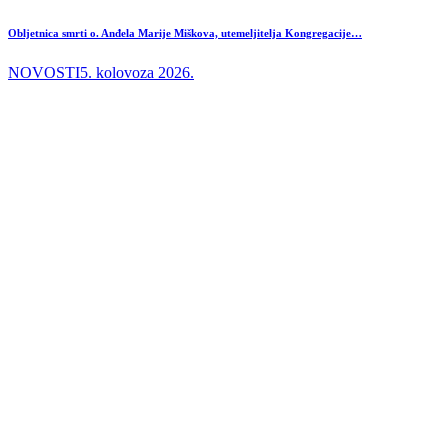
Obljetnica smrti o. Anđela Marije Miškova, utemeljitelja Kongregacije…
NOVOSTI
5. kolovoza 2026.