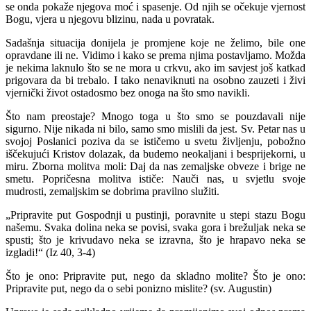
se onda pokaže njegova moć i spasenje. Od njih se očekuje vjernost
Bogu, vjera u njegovu blizinu, nada u povratak.
Sadašnja situacija donijela je promjene koje ne želimo, bile one
opravdane ili ne. Vidimo i kako se prema njima postavljamo. Možda
je nekima laknulo što se ne mora u crkvu, ako im savjest još katkad
prigovara da bi trebalo. I tako nenaviknuti na osobno zauzeti i živi
vjernički život ostadosmo bez onoga na što smo navikli.
Što nam preostaje? Mnogo toga u što smo se pouzdavali nije
sigurno. Nije nikada ni bilo, samo smo mislili da jest. Sv. Petar nas u
svojoj Poslanici poziva da se ističemo u svetu življenju, pobožno
iščekujući Kristov dolazak, da budemo neokaljani i besprijekorni, u
miru. Zborna molitva moli: Daj da nas zemaljske obveze i brige ne
smetu. Popričesna molitva ističe: Nauči nas, u svjetlu svoje
mudrosti, zemaljskim se dobrima pravilno služiti.
„Pripravite put Gospodnji u pustinji, poravnite u stepi stazu Bogu
našemu. Svaka dolina neka se povisi, svaka gora i brežuljak neka se
spusti; što je krivudavo neka se izravna, što je hrapavo neka se
izgladi!“ (Iz 40, 3-4)
Što je ono: Pripravite put, nego da skladno molite? Što je ono:
Pripravite put, nego da o sebi ponizno mislite? (sv. Augustin)