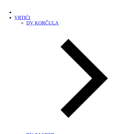
VRTIĆI
DV KORČULA