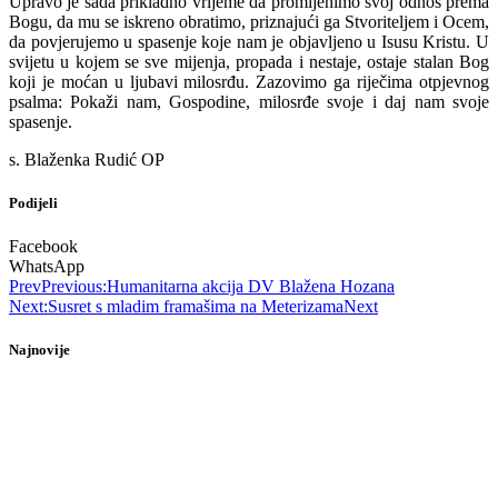
Upravo je sada prikladno vrijeme da promijenimo svoj odnos prema
Bogu, da mu se iskreno obratimo, priznajući ga Stvoriteljem i Ocem,
da povjerujemo u spasenje koje nam je objavljeno u Isusu Kristu. U
svijetu u kojem se sve mijenja, propada i nestaje, ostaje stalan Bog
koji je moćan u ljubavi milosrđu. Zazovimo ga riječima otpjevnog
psalma: Pokaži nam, Gospodine, milosrđe svoje i daj nam svoje
spasenje.
s. Blaženka Rudić OP
Podijeli
Facebook
WhatsApp
Prev
Previous:
Humanitarna akcija DV Blažena Hozana
Next:
Susret s mladim framašima na Meterizama
Next
Najnovije