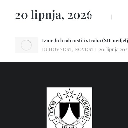
20 lipnja, 2026
POČETNA
O NA
Između hrabrosti i straha (XII. nedjel
DUHOVNOST
,
NOVOSTI
20. lipnja 202