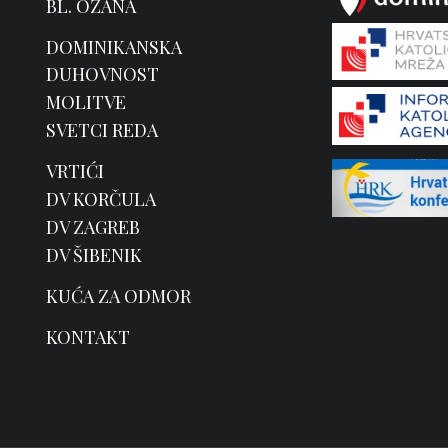
BL. OZANA
DOMINIKANSKA
DUHOVNOST
MOLITVE
SVETCI REDA
VRTIĆI
DV KORČULA
DV ZAGREB
DV ŠIBENIK
KUĆA ZA ODMOR
KONTAKT