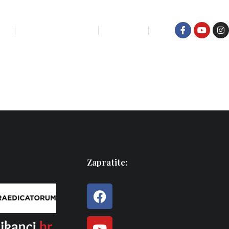
IĆI
KUĆA ZA ODMOR
KONTAKT
Zapratite: