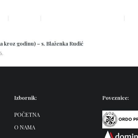
MA
BL. OZANA
DOMINIKANSKA DUHOVNOST
VRT
ja kroz godinu) – s. Blaženka Rudić
6.
Izbornik:
Poveznice:
POČETNA
O NAMA