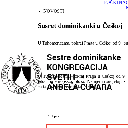
POČETNA
NOVOSTI
Susret dominikanki u Češkoj
U Tuhomericama, pokraj Praga u Češkoj od 9. srp
U Tuhomericama, pokraj Praga u Češkoj od 9. sr
Istočnog europskog bloka. Na njemu sudjeluju s. 
sestara iz osam europskih zemalja.
Podijeli