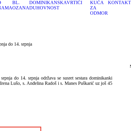
O
BL.
DOMINIKANSKA
VRTIĆI
KUĆA
KONTAKT
NAMA
OZANA
DUHOVNOST
ZA
ODMOR
nja do 14. srpnja
pnja do 14. srpnja održava se susret sestara dominikanki
Irena Lušo, s. Anđelina Radoš i s. Manes Puškarić uz još 45