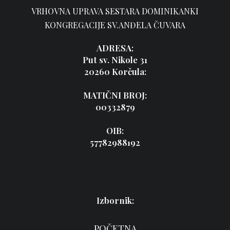
VRHOVNA UPRAVA SESTARA DOMINIKANKI
KONGREGACIJE SV.ANĐELA ČUVARA
ADRESA:
Put sv. Nikole 31
20260 Korčula:
MATIČNI BROJ:
00332879
OIB:
57782988192
Izbornik:
POČETNA