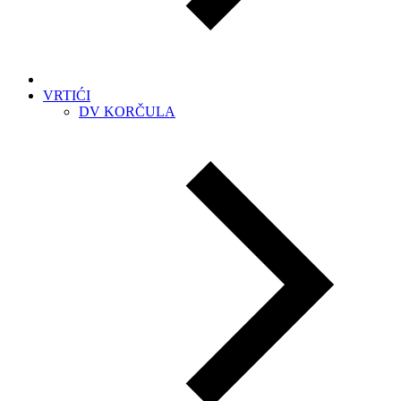
VRTIĆI
DV KORČULA