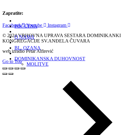
Zapratite:
Facebook
Youtube
Instagram
POČETNA
© 2024 VRHOVNA UPRAVA SESTARA DOMINIKANKI
O NAMA
KONGREGACIJE SV.ANĐELA ČUVARA
BL. OZANA
web izradio Petar Alfirević
DOMINIKANSKA DUHOVNOST
Go to Top
MOLITVE