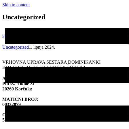
Skip to content
Uncategorized
Upravno vijeće
Uncategorized
1. lipnja 2024.
VRHOVNA UPRAVA SESTARA DOMINIKANKI
KONGREGACIJE SV.ANĐELA ČUVARA
ADRESA:
Put sv. Nikole 31
20260 Korčula:
MATIČNI BROJ:
00332879
OIB:
57782988192