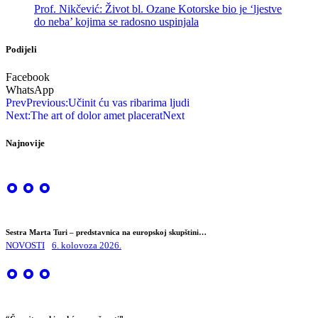
Prof. Nikčević: Život bl. Ozane Kotorske bio je ‘ljestve
do neba’ kojima se radosno uspinjala
Podijeli
Facebook
WhatsApp
Prev
Previous:
Učinit ću vas ribarima ljudi
Next:
The art of dolor amet placerat
Next
Najnovije
Sestra Marta Turi – predstavnica na europskoj skupštini…
NOVOSTI
6. kolovoza 2026.