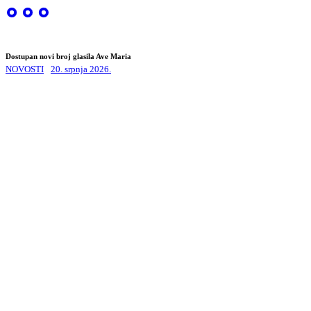
Dostupan novi broj glasila Ave Maria
NOVOSTI
20. srpnja 2026.
VRHOVNA UPRAVA SESTARA DOMINIKANKI
KONGREGACIJE SV.ANĐELA ČUVARA
ADRESA:
Put sv. Nikole 31
20260 Korčula:
MATIČNI BROJ:
00332879
OIB:
57782988192