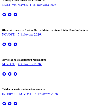
“Čuvajte red i red će vas očuvati” –…
MOLITVE
,
NOVOSTI
5. kolovoza 2026.
Obljetnica smrti o. Anđela Marije Miškova, utemeljitelja Kongregacije…
NOVOSTI
5. kolovoza 2026.
Novicijat na Mladifestu u Međugorju
NOVOSTI
4. kolovoza 2026.
“Nitko ne može dati ono što nema, a…
INTERVJUI
,
NOVOSTI
4. kolovoza 2026.