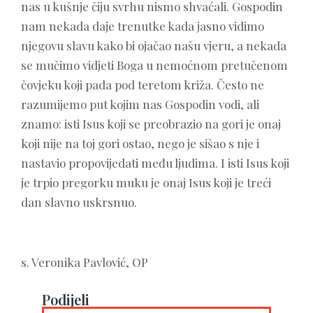
nas u kušnje čiju svrhu nismo shvaćali. Gospodin
nam nekada daje trenutke kada jasno vidimo
njegovu slavu kako bi ojačao našu vjeru, a nekada
se mučimo vidjeti Boga u nemoćnom pretučenom
čovjeku koji pada pod teretom križa. Često ne
razumijemo put kojim nas Gospodin vodi, ali
znamo: isti Isus koji se preobrazio na gori je onaj
koji nije na toj gori ostao, nego je sišao s nje i
nastavio propovijedati među ljudima. I isti Isus koji
je trpio pregorku muku je onaj Isus koji je treći
dan slavno uskrsnuo.
s. Veronika Pavlović, OP
Podijeli