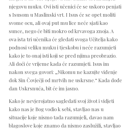
njegovu muku. Ovi isti učenici će se uskoro penjati
s Isusom u Maslinski vrt. I Isus će se opet moliti
svome ocu, ali ovaj put mu lice neće sjati kao
sunce, nego će biti mokro od krvavoga znoja. A
ova ista tri učenika će gledati svoga Učitelja kako
podnosi veliku muku i tjeskobu i neće razumjeti
kako je to onaj isti koji se pred njima preobrazio.
Ali doći će vrijeme kada će razumjeti. Isus im
nakon svega govori: „Nikomu ne kazujte viđenje
dok Sin Čovječji od mrtvih ne uskrsne.“ Kada dođe
dan Uskrsnuća, bit će im jasno.
Kako je nevjerojatno sagledati svoj život i vidjeti
kako nas je Bog vodio k sebi, stavljao nas u
situacije koje nismo tada razumjeli, davao nam
blagoslove koje znamo da nismo zaslužili, stavljao