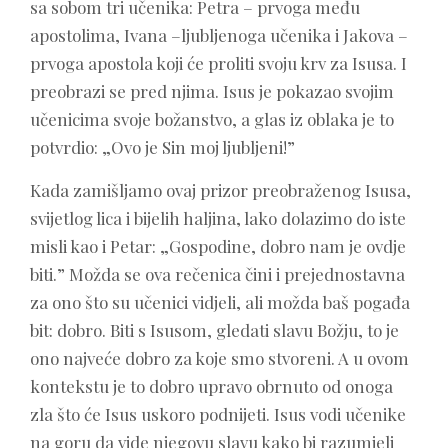
sa sobom tri učenika: Petra – prvoga među
apostolima, Ivana –ljubljenoga učenika i Jakova –
prvoga apostola koji će proliti svoju krv za Isusa. I
preobrazi se pred njima. Isus je pokazao svojim
učenicima svoje božanstvo, a glas iz oblaka je to
potvrdio: „Ovo je Sin moj ljubljeni!”
Kada zamišljamo ovaj prizor preobraženog Isusa,
svijetlog lica i bijelih haljina, lako dolazimo do iste
misli kao i Petar: „Gospodine, dobro nam je ovdje
biti.” Možda se ova rečenica čini i prejednostavna
za ono što su učenici vidjeli, ali možda baš pogađa
bit: dobro. Biti s Isusom, gledati slavu Božju, to je
ono najveće dobro za koje smo stvoreni. A u ovom
kontekstu je to dobro upravo obrnuto od onoga
zla što će Isus uskoro podnijeti. Isus vodi učenike
na goru da vide njegovu slavu kako bi razumjeli