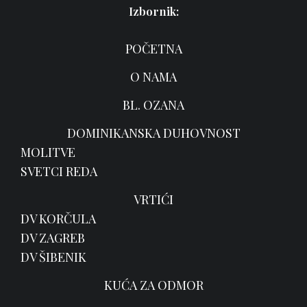
Izbornik:
POČETNA
O NAMA
BL. OZANA
DOMINIKANSKA DUHOVNOST
MOLITVE
SVETCI REDA
VRTIĆI
DV KORČULA
DV ZAGREB
DV ŠIBENIK
KUĆA ZA ODMOR