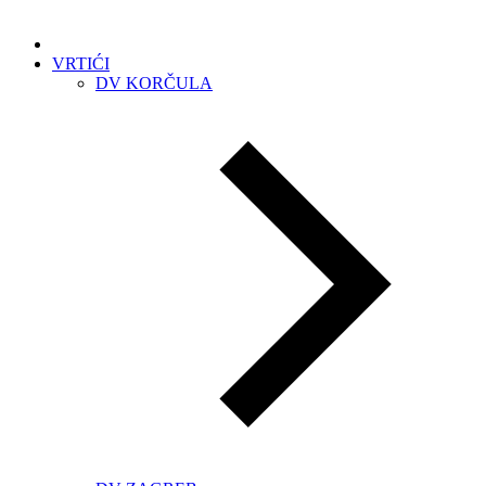
VRTIĆI
DV KORČULA