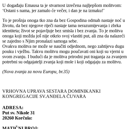
U događaju Emausa ta je stvarnost izrečena najljepšom molitvom:
‘Ostani s nama, jer zamalo će večer, i dan je na izmaku!’
To je prošnja onoga tko zna da bez Gospodina odmah nastaje noć u
životu, da bez njegove riječi nastaje tama nerazumijevanja i zbrka
identiteta; život se pojavljuje bez smisla i bez zvanja. To je molitva
onoga koji možda još nije otkrio svoj vlastiti put, ali zna da nalazeći
se zajedno s Njim pronalazi samoga sebe.
Ovakva molitva ne može se naučiti odjednom, nego zahtijeva dugu
pouku i vježbu. Takvu molitvu mogu poučavati oni koji su vjerni u
svom zvanju. I budući da je molitva prirodni put traganja za zvanjem
potrebni su odgajatelji zvanja koji mole i koji odgajaju za molitvu.
(Nova zvanja za novu Europu, br.35)
VRHOVNA UPRAVA SESTARA DOMINIKANKI
KONGREGACIJE SV.ANĐELA ČUVARA
ADRESA:
Put sv. Nikole 31
20260 Korčula:
MATIČNI BROJ: