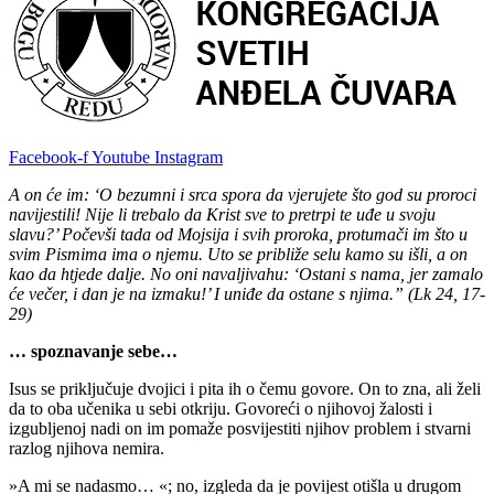
Facebook-f
Youtube
Instagram
A on će im: ‘O bezumni i srca spora da vjerujete što god su proroci
navijestili! Nije li trebalo da Krist sve to pretrpi te uđe u svoju
slavu?’ Počevši tada od Mojsija i svih proroka, protumači im što u
svim Pismima ima o njemu. Uto se približe selu kamo su išli, a on
kao da htjede dalje. No oni navaljivahu: ‘Ostani s nama, jer zamalo
će večer, i dan je na izmaku!’ I uniđe da ostane s njima.” (Lk 24, 17-
29)
… spoznavanje sebe…
Isus se priključuje dvojici i pita ih o čemu govore. On to zna, ali želi
da to oba učenika u sebi otkriju. Govoreći o njihovoj žalosti i
izgubljenoj nadi on im pomaže posvijestiti njihov problem i stvarni
razlog njihova nemira.
»A mi se nadasmo… «; no, izgleda da je povijest otišla u drugom