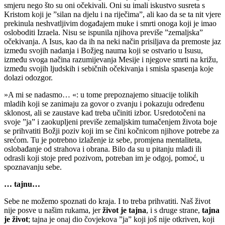
smjeru nego što su oni očekivali. Oni su imali iskustvo susreta s
Kristom koji je ”silan na djelu i na riječima”, ali kao da se ta nit vjere
prekinula neshvatljivim događajem muke i smrti onoga koji je imao
osloboditi Izraela. Nisu se ispunila njihova previše ”zemaljska”
očekivanja. A Isus, kao da ih na neki način prisiljava da premoste jaz
između svojih nadanja i Božjeg nauma koji se ostvario u Isusu,
između svoga načina razumijevanja Mesije i njegove smrti na križu,
između svojih ljudskih i sebičnih očekivanja i smisla spasenja koje
dolazi odozgor.
»A mi se nadasmo… «: u tome prepoznajemo situacije tolikih
mladih koji se zanimaju za govor o zvanju i pokazuju određenu
sklonost, ali se zaustave kad treba učiniti izbor. Usredotočeni na
svoje ”ja” i zaokupljeni previše zemaljskim tumačenjem života boje
se prihvatiti Božji poziv koji im se čini kočnicom njihove potrebe za
srećom. Tu je potrebno izlaženje iz sebe, promjena mentaliteta,
oslobađanje od strahova i obrana. Bilo da su u pitanju mladi ili
odrasli koji stoje pred pozivom, potreban im je odgoj, pomoć, u
spoznavanju sebe.
… tajnu…
Sebe ne možemo spoznati do kraja. I to treba prihvatiti. Naš život
nije posve u našim rukama, jer
život je tajna
, i s druge strane,
tajna
je život
; tajna je onaj dio čovjekova ”ja” koji još nije otkriven, koji