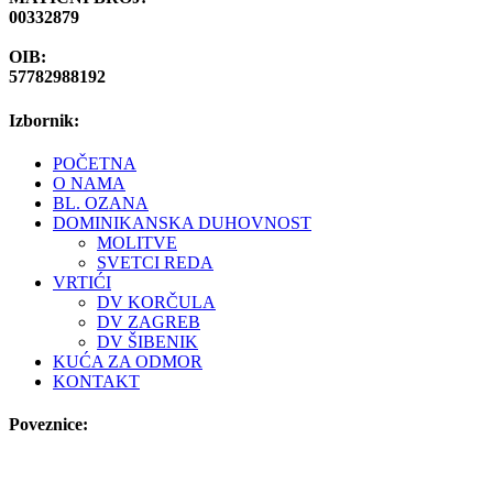
00332879
OIB:
57782988192
Izbornik:
POČETNA
O NAMA
BL. OZANA
DOMINIKANSKA DUHOVNOST
MOLITVE
SVETCI REDA
VRTIĆI
DV KORČULA
DV ZAGREB
DV ŠIBENIK
KUĆA ZA ODMOR
KONTAKT
Poveznice: