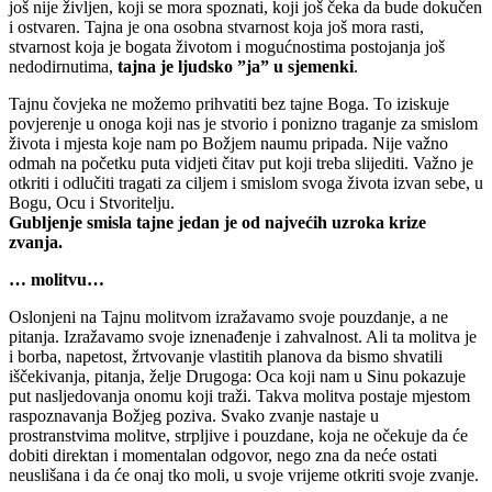
još nije življen, koji se mora spoznati, koji još čeka da bude dokučen
i ostvaren. Tajna je ona osobna stvarnost koja još mora rasti,
stvarnost koja je bogata životom i mogućnostima postojanja još
nedodirnutima,
tajna je ljudsko ”ja” u sjemenki
.
Tajnu čovjeka ne možemo prihvatiti bez tajne Boga. To iziskuje
povjerenje u onoga koji nas je stvorio i ponizno traganje za smislom
života i mjesta koje nam po Božjem naumu pripada. Nije važno
odmah na početku puta vidjeti čitav put koji treba slijediti. Važno je
otkriti i odlučiti tragati za ciljem i smislom svoga života izvan sebe, u
Bogu, Ocu i Stvoritelju.
Gubljenje smisla tajne jedan je od najvećih uzroka krize
zvanja.
… molitvu…
Oslonjeni na Tajnu molitvom izražavamo svoje pouzdanje, a ne
pitanja. Izražavamo svoje iznenađenje i zahvalnost. Ali ta molitva je
i borba, napetost, žrtvovanje vlastitih planova da bismo shvatili
iščekivanja, pitanja, želje Drugoga: Oca koji nam u Sinu pokazuje
put nasljedovanja onomu koji traži. Takva molitva postaje mjestom
raspoznavanja Božjeg poziva. Svako zvanje nastaje u
prostranstvima molitve, strpljive i pouzdane, koja ne očekuje da će
dobiti direktan i momentalan odgovor, nego zna da neće ostati
neuslišana i da će onaj tko moli, u svoje vrijeme otkriti svoje zvanje.