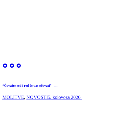
“Čuvajte red i red će vas očuvati” –…
MOLITVE
,
NOVOSTI
5. kolovoza 2026.