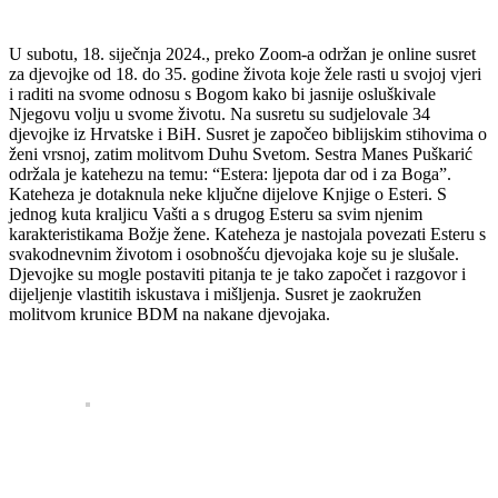
U subotu, 18. siječnja 2024., preko Zoom-a održan je online susret
za djevojke od 18. do 35. godine života koje žele rasti u svojoj vjeri
i raditi na svome odnosu s Bogom kako bi jasnije osluškivale
Njegovu volju u svome životu. Na susretu su sudjelovale 34
djevojke iz Hrvatske i BiH. Susret je započeo biblijskim stihovima o
ženi vrsnoj, zatim molitvom Duhu Svetom. Sestra Manes Puškarić
održala je katehezu na temu: “Estera: ljepota dar od i za Boga”.
Kateheza je dotaknula neke ključne dijelove Knjige o Esteri. S
jednog kuta kraljicu Vašti a s drugog Esteru sa svim njenim
karakteristikama Božje žene. Kateheza je nastojala povezati Esteru s
svakodnevnim životom i osobnošću djevojaka koje su je slušale.
Djevojke su mogle postaviti pitanja te je tako započet i razgovor i
dijeljenje vlastitih iskustava i mišljenja. Susret je zaokružen
molitvom krunice BDM na nakane djevojaka.