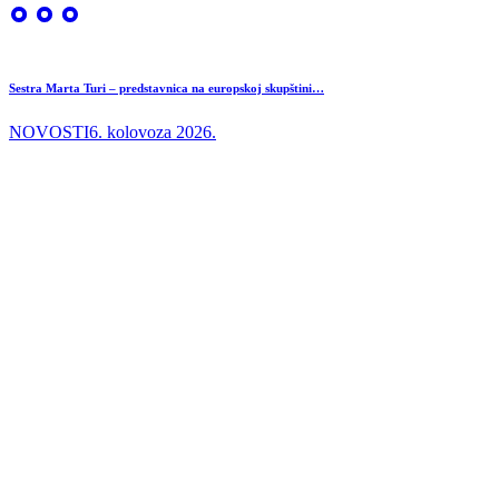
Sestra Marta Turi – predstavnica na europskoj skupštini…
NOVOSTI
6. kolovoza 2026.