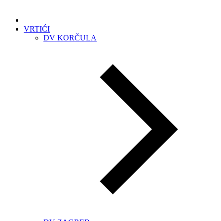
VRTIĆI
DV KORČULA