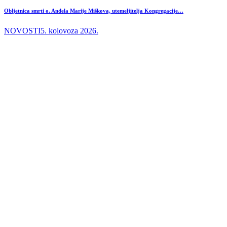
Obljetnica smrti o. Anđela Marije Miškova, utemeljitelja Kongregacije…
NOVOSTI
5. kolovoza 2026.