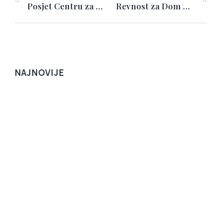
Posjet Centru za nove tehnologije
Revnost za Dom Božji
NAJNOVIJE
Ne drži nas mirno more, nego Kristova ruka…
DUHOVNOST
,
NOVOSTI
8. kolovoza 2026.
Svetkovina sv. oca Dominika, utemeljitelja Reda
propovjednika
NOVOSTI
,
SVETCI REDA
7. kolovoza 2026.