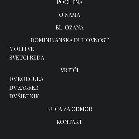
POČETNA
O NAMA
BL. OZANA
DOMINIKANSKA DUHOVNOST
MOLITVE
SVETCI REDA
VRTIĆI
DV KORČULA
DV ZAGREB
DV ŠIBENIK
KUĆA ZA ODMOR
KONTAKT