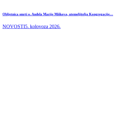
Obljetnica smrti o. Anđela Marije Miškova, utemeljitelja Kongregacije…
NOVOSTI
5. kolovoza 2026.