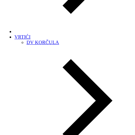
VRTIĆI
DV KORČULA