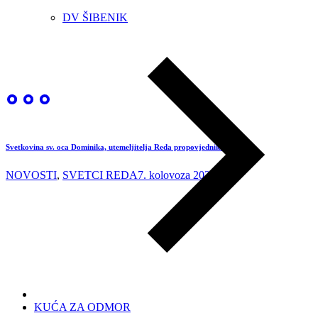
DV ŠIBENIK
Svetkovina sv. oca Dominika, utemeljitelja Reda propovjednika
NOVOSTI
,
SVETCI REDA
7. kolovoza 2026.
KUĆA ZA ODMOR