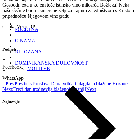
Gospodnjega u kojem teče istinsko vino milosrđa Božjega! Neka
naše čežnje budu usmjerene želji za trajnim zajedništvom s Kristom i
pripadnošću Njegovom vinogradu.
s. Jaka Vuco OP
POČETNA
O NAMA
Podijeli
BL. OZANA
DOMINIKANSKA DUHOVNOST
Facebook
MOLITVE
WhatsApp
Prev
Previous:
Proslava Dana vrtića i blagdana blažene Hozane
Next:
Treći dan trodnevlja blaženoj Ozani
Next
Najnovije