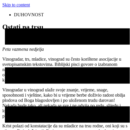
Skip to content
DUHOVNOST
Ostati na trsu
Peta vazmena nedjelja
Vinogradar, trs, mladice, vinograd su često korištene asocijacije u
svetopisamskim tekstovima. Biblijski pisci govore o izabranom
narodu kao o vinogradu Gospodnjem, o Jahvi koji vinograd čuva,
obrađuje i uživa u plodovima vinograda, a reže i izbacuje mladice
koje donose vinjagu (Iz 5,4).
Vinogradar u vinograd ulaže svoje znanje, vrijeme, snage,
sposobnosti i vještine, kako bi u vrijeme berbe doživio radost obilja
plodova od Boga blagoslovljen i po uloženom trudu darovan!
Nekada bude tako, ali nekada se sve i ne odvija po redu, slijedu i
logici. Ali, smisao vinograda je plod i radost zajedništva u kojem se
plodovi međusobno dijele.
Krist polazi od konstatacije da su mladice na trsu rodne, oni koji su s