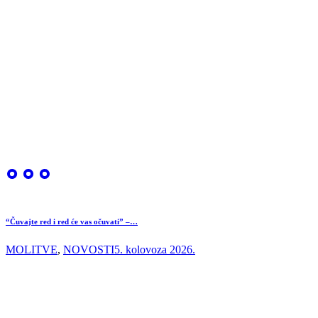
“Čuvajte red i red će vas očuvati” –…
MOLITVE
,
NOVOSTI
5. kolovoza 2026.