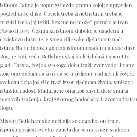
istinom. Istina je poput zvijezde prema kojoj je upravljen
pogled naše duše. Čovjek treba živjeti istinu, treba je
tražiti i treba joj težiti. Bez nje ne može” poručio je Ivan
Pavao II 1977. Čežnja za istinom duboko je usađena u
čovjekovu dušu, te je stoga cilj svake djelatnosti naći
istinu. Na tu duboku glad za istinom usađenu u naše duše
Bog ne šuti, već u Betlehemskoj štalici dolazi ususret toj
gladi. Doista, čovjek svakoga doba traži izvor vode i hrane
koje omogućuju da živi i da se u življenju raduje, ali čovjek
svakoga doba još više traži izvor vječnoga života, smisao i
istinsku radost. Mudarac je onaj koji shvati da je smiraj
njegovih traženja, kraj životnog hodočašća i izvor radosti u
Bogu.
Misterij Betlehemske noći nije se dogodio, on traje,
ispunja povijest svijeta i zaustavlja se na pragu svakoga