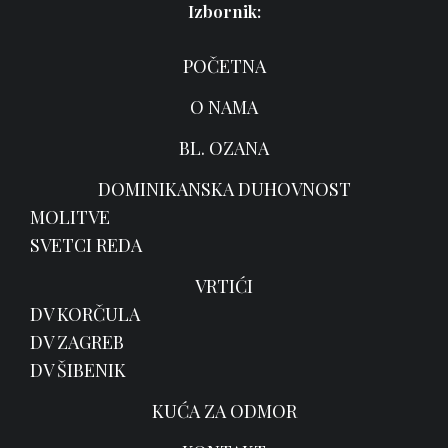
Izbornik:
POČETNA
O NAMA
BL. OZANA
DOMINIKANSKA DUHOVNOST
MOLITVE
SVETCI REDA
VRTIĆI
DV KORČULA
DV ZAGREB
DV ŠIBENIK
KUĆA ZA ODMOR