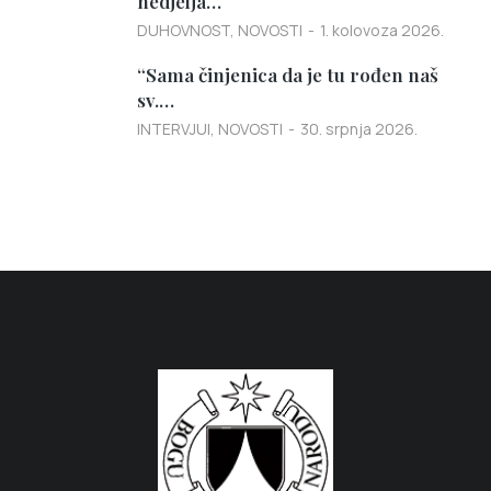
nedjelja…
DUHOVNOST
,
NOVOSTI
1. kolovoza 2026.
“Sama činjenica da je tu rođen naš
sv.…
INTERVJUI
,
NOVOSTI
30. srpnja 2026.