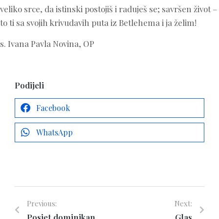
veliko srce, da istinski postojiš i raduješ se; savršen život –
to ti sa svojih krivudavih puta iz Betlehema i ja želim!
s. Ivana Pavla Novina, OP
Podijeli
Facebook
WhatsApp
Previous:
Next:
Posjet dominikankama u Grazu
Glas