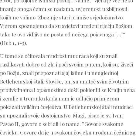
život, po kojoj se istinski postoji. Naime, ”vjera je već neko
imanje onoga čemu se nadamo, uvjerenost u zbiljnosti
kojih ne vidimo. Zbog nje stari primiše svjedočanstvo.
Vjerom spoznajemo da su svjetovi uređeni riječju Božjom
tako te ovo vidljivo ne posta od nečega pojavnoga […]”
(Heb 1, 1-3).
U tome se očitovala mudrost mudraca koji su znali
razlikovati dobro od zla i poći svojim putem, koji su, živeći
po Božju, znali prepoznati sjaj istine i u neuglednoj
Betlehemskoj štali. Štoviše, oni su unatoč svim životnim
protivštinama i opasnostima došli pokloniti se Kralju neba
i zemlje u trenutku kada nam je odlučio primjerom
pokazati veličinu čovještva. U Betlehemskoj štali mudraci
su upoznali svoje dostojanstvo. Magi, pisao je sv. Ivan
Pavao II, govore o sebi ali i o nama. ”Govore svakome
čovjeku. Govore da je u svakom čovjeku urođena čežnja za