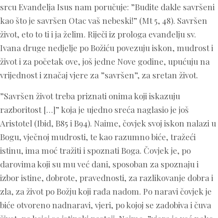
srcu Evanđelja Isus nam poručuje: ”Budite dakle savršeni
kao što je savršen Otac vaš nebeski!” (Mt 5, 48). Savršen
život, eto to ti i ja želim. Riječi iz prologa evanđelju sv.
Ivana druge nedjelje po Božiću povezuju iskon, mudrost i
život i za početak ove, još jedne Nove godine, upućuju na
vrijednost i značaj vjere za ”savršen”, za sretan život.
”Savršen život treba priznati onima koji iskazuju
razboritost […]” koja je ujedno sreća naglasio je još
Aristotel (Ibid, B85 i B94). Naime, čovjek svoj iskon nalazi u
Bogu, vječnoj mudrosti, te kao razumno biće, tražeći
istinu, ima moć tražiti i spoznati Boga. Čovjek je, po
darovima koji su mu već dani, sposoban za spoznaju i
izbor istine, dobrote, pravednosti, za razlikovanje dobra i
zla, za život po Božju koji rađa nadom. Po naravi čovjek je
biće otvoreno nadnaravi, vjeri, po kojoj se zadobiva i čuva