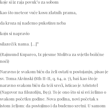
koje si iz raja povuk’o za sobom
kao što meteor vuče kosu zlatnih prama,
da kroza nj nađemo pukotinu neba
koju si napravio
silazeći k nama. […]”
(Rajmund Kupareo, Iz pjesme Molitva za svjetlo božićne
noći)
Naravno je svakom biću da želi ostati u postojanju, pisao je
sv. Toma Akvinski (Sth II-II, q. 64, a. 7), baš kao što je
naravno svakom biću da teži sreći, isticao je Aristotel
(Nagovor na filozofiju, B93). To je ono što si si svi želimo o
svakom početku godine. Nova godina, novi početak s
istom željom: da postojimo i da budemo sretni. U samom