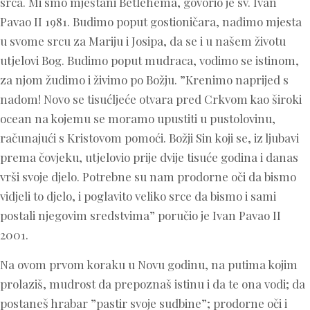
srca. Mi smo mještani Betlehema, govorio je sv. Ivan
Pavao II 1981. Budimo poput gostioničara, nađimo mjesta
u svome srcu za Mariju i Josipa, da se i u našem životu
utjelovi Bog. Budimo poput mudraca, vodimo se istinom,
za njom žudimo i živimo po Božju. ”Krenimo naprijed s
nadom! Novo se tisućljeće otvara pred Crkvom kao široki
ocean na kojemu se moramo upustiti u pustolovinu,
računajući s Kristovom pomoći. Božji Sin koji se, iz ljubavi
prema čovjeku, utjelovio prije dvije tisuće godina i danas
vrši svoje djelo. Potrebne su nam prodorne oči da bismo
vidjeli to djelo, i poglavito veliko srce da bismo i sami
postali njegovim sredstvima” poručio je Ivan Pavao II
2001.
Na ovom prvom koraku u Novu godinu, na putima kojim
prolaziš, mudrost da prepoznaš istinu i da te ona vodi; da
postaneš hrabar ”pastir svoje sudbine”; prodorne oči i