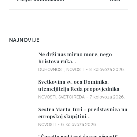
NAJNOVIJE
Ne drži nas mirno more, nego
Kristova ruka…
DUHOVNOST
,
NOVOSTI
8. kolovoza 2026.
Svetkovina sv. oca Dominika,
utemeljitelja Reda propovjednika
NOVOSTI
,
SVETCI REDA
7. kolovoza 2026.
Sestra Marta Turi – predstavnica na
europskoj skupštini…
NOVOSTI
6. kolovoza 2026.
“Čuvajte red i red će vas očuvati” –…