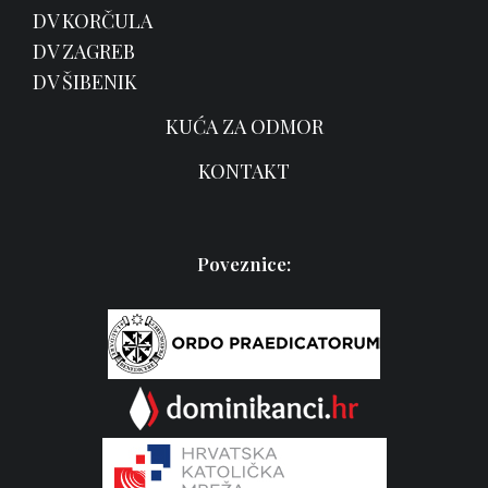
DV KORČULA
DV ZAGREB
DV ŠIBENIK
KUĆA ZA ODMOR
KONTAKT
Poveznice: