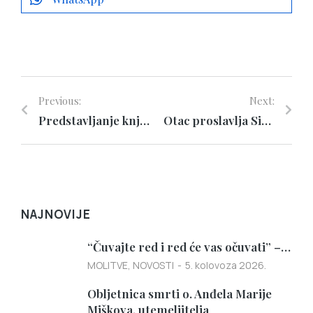
Previous:
Next:
Predstavljanje knjige Ljestve do neba i u Subotici
Otac proslavlja Sina, Sin proslavlja Oca
NAJNOVIJE
“Čuvajte red i red će vas očuvati” –…
MOLITVE
,
NOVOSTI
5. kolovoza 2026.
Obljetnica smrti o. Anđela Marije
Miškova, utemeljitelja