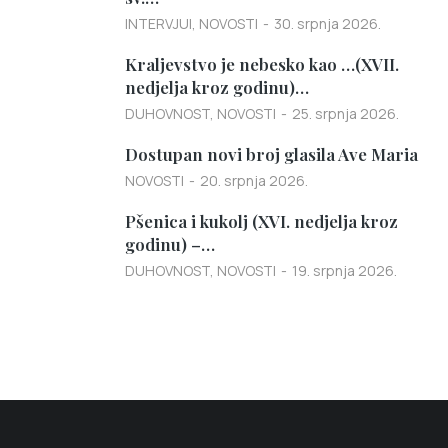
INTERVJUI
,
NOVOSTI
30. srpnja 2026.
Kraljevstvo je nebesko kao …(XVII.
nedjelja kroz godinu)…
DUHOVNOST
,
NOVOSTI
25. srpnja 2026.
Dostupan novi broj glasila Ave Maria
NOVOSTI
20. srpnja 2026.
Pšenica i kukolj (XVI. nedjelja kroz
godinu) –…
DUHOVNOST
,
NOVOSTI
19. srpnja 2026.