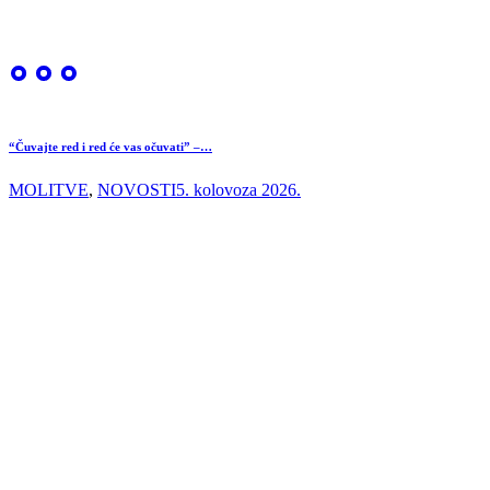
“Čuvajte red i red će vas očuvati” –…
MOLITVE
,
NOVOSTI
5. kolovoza 2026.