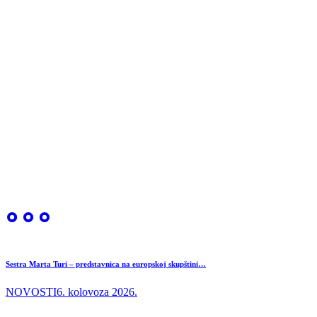
Sestra Marta Turi – predstavnica na europskoj skupštini…
NOVOSTI
6. kolovoza 2026.