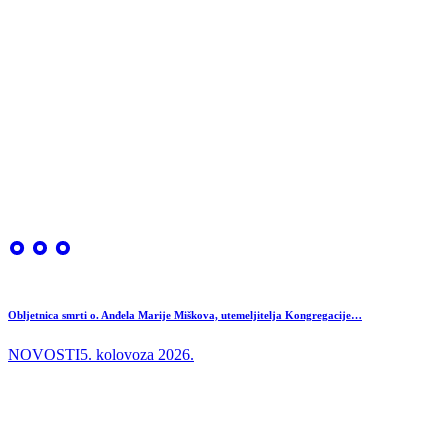
Obljetnica smrti o. Anđela Marije Miškova, utemeljitelja Kongregacije…
NOVOSTI
5. kolovoza 2026.