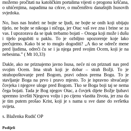
možemo pročitati na katoličkim portalima vijesti o progonu kršćana,
o uhićenjima, napadima na crkve, o mučeništvu današnjih Isusovih
svjedoka.
No, Isus nas hrabri: ne bojte se ljudi, ne bojte se onih koji ubijaju
tijelo, ne bojte se nikoga i ničega, jer Otac vaš sve zna i brine se za
vas. I upozorava da se ipak trebamo bojati – Onoga koji može i dušu
i tijelo pogubiti u paklu. To je ozbiljno upozorenje koje lako
prečujemo. Kako bi se to moglo dogoditi? „A tko se odreče mene
pred ljudima, odreći ću se i ja njega pred svojim Ocem, koji je na
nebesima.” ( Mt 10,33)
Dakle, ako ne priznajemo javno Isusa, neće ni on priznati nas pred
svojim Ocem. Ima strah koji je dobar – strah Božji. To je
strahopoštovanje pred Bogom, pravi odnos prema Bogu. To je
stavljanje Boga na prvo i pravo mjesto. To je ispravno shvaćanje
čovjeka i njegove uloge pred Bogom. Tko se Boga boji taj se nema
čega bojati. Tada je Bog njegov Otac, a čovjek dijete Božje ljubavi
spremno izvršiti Njegovu volju i po cijenu vlastita života, jer zna da
je tim putem prošao Krist, koji je s nama u sve dane do svršetka
svijeta.
s. Blaženka Rudić OP
Podijeli