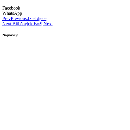
Facebook
WhatsApp
Prev
Previous:
Izlet djece
Next:
Biti čovjek Božji
Next
Najnovije