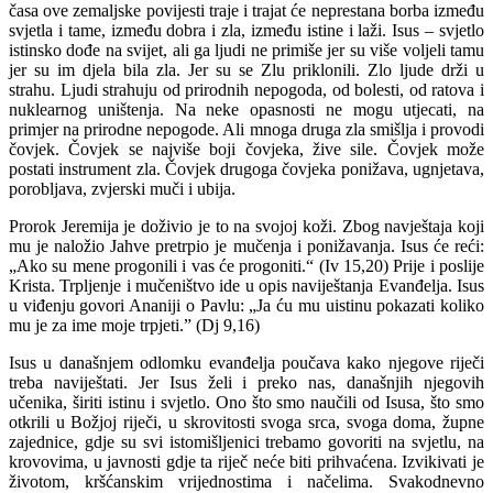
časa ove zemaljske povijesti traje i trajat će neprestana borba između
svjetla i tame, između dobra i zla, između istine i laži. Isus – svjetlo
istinsko dođe na svijet, ali ga ljudi ne primiše jer su više voljeli tamu
jer su im djela bila zla. Jer su se Zlu priklonili. Zlo ljude drži u
strahu. Ljudi strahuju od prirodnih nepogoda, od bolesti, od ratova i
nuklearnog uništenja. Na neke opasnosti ne mogu utjecati, na
primjer na prirodne nepogode. Ali mnoga druga zla smišlja i provodi
čovjek. Čovjek se najviše boji čovjeka, žive sile. Čovjek može
postati instrument zla. Čovjek drugoga čovjeka ponižava, ugnjetava,
porobljava, zvjerski muči i ubija.
Prorok Jeremija je doživio je to na svojoj koži. Zbog navještaja koji
mu je naložio Jahve pretrpio je mučenja i ponižavanja. Isus će reći:
„Ako su mene progonili i vas će progoniti.“ (Iv 15,20) Prije i poslije
Krista. Trpljenje i mučeništvo ide u opis naviještanja Evanđelja. Isus
u viđenju govori Ananiji o Pavlu: „Ja ću mu uistinu pokazati koliko
mu je za ime moje trpjeti.” (Dj 9,16)
Isus u današnjem odlomku evanđelja poučava kako njegove riječi
treba naviještati. Jer Isus želi i preko nas, današnjih njegovih
učenika, širiti istinu i svjetlo. Ono što smo naučili od Isusa, što smo
otkrili u Božjoj riječi, u skrovitosti svoga srca, svoga doma, župne
zajednice, gdje su svi istomišljenici trebamo govoriti na svjetlu, na
krovovima, u javnosti gdje ta riječ neće biti prihvaćena. Izvikivati je
životom, kršćanskim vrijednostima i načelima. Svakodnevno