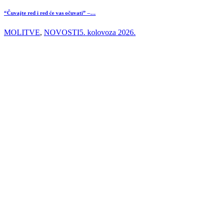
“Čuvajte red i red će vas očuvati” –…
MOLITVE
,
NOVOSTI
5. kolovoza 2026.