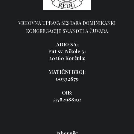
VRHOVNA UPRAVA SESTARA DOMINIKANKI
KONGREGACIJE SV.ANĐELA ČUVARA
ADRESA:
Put sv. Nikole 31
20260 Korčula:
MATIČNI BROJ:
00332879
OIB:
57782988192
Izbornik: