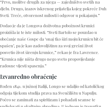
“Prvo, molitve drugih za njega — zajedništvo svetih na
djelu. Drugo, izazov iskrenog prijatelja kojeg pokreće Duh
Sveti. Treće, otvorenost milosti i odgovor u pokajanju.”
Dodao je da je Longova doživotna pobožnost krunici
proizišla iz te iste milosti. “Sveti Bartolo se pouzdao u
obećanje naše Gospe da ‘onaj tko širi moju krunicu bit će
spašen’, pa je kao zadovoljštinu za svoj grešni život
posvetio život širenju krunice,” rekao je fra Lawrence.
“Krunica nije ništa drugo nego sveto propovijedanje
radosne vijesti spasenja.”
Izvanredno obraćenje
Rođen 1841. u južnoj Italiji, Longo se udaljio od katoličkog
odgoja tijekom studija prava na Sveučilištu u Napulju.
Počeo se zanimati za spiritizam i pohađati seanse te
sudjelovati u okultnim obredima. U jednom je trenutku