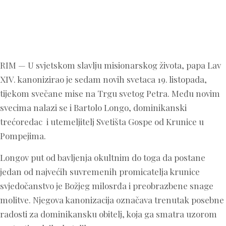
RIM — U svjetskom slavlju misionarskog života, papa Lav
XIV. kanonizirao je sedam novih svetaca 19. listopada,
tijekom svečane mise na Trgu svetog Petra. Među novim
svecima nalazi se i Bartolo Longo, dominikanski
trećoredac i utemeljitelj Svetišta Gospe od Krunice u
Pompejima.
Longov put od bavljenja okultnim do toga da postane
jedan od najvećih suvremenih promicatelja krunice
svjedočanstvo je Božjeg milosrđa i preobrazbene snage
molitve. Njegova kanonizacija označava trenutak posebne
radosti za dominikansku obitelj, koja ga smatra uzorom