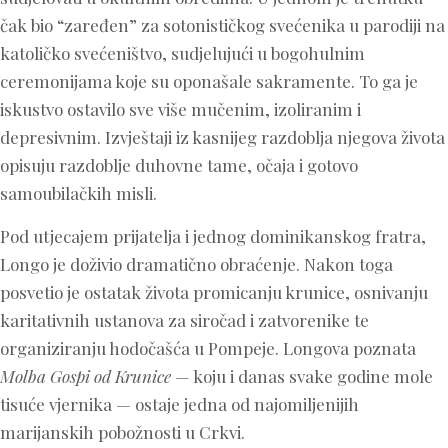
čak bio “zaređen” za sotonističkog svećenika u parodiji na
katoličko svećeništvo, sudjelujući u bogohulnim
ceremonijama koje su oponašale sakramente. To ga je
iskustvo ostavilo sve više mučenim, izoliranim i
depresivnim. Izvještaji iz kasnijeg razdoblja njegova života
opisuju razdoblje duhovne tame, očaja i gotovo
samoubilačkih misli.
Pod utjecajem prijatelja i jednog dominikanskog fratra,
Longo je doživio dramatično obraćenje. Nakon toga
posvetio je ostatak života promicanju krunice, osnivanju
karitativnih ustanova za siročad i zatvorenike te
organiziranju hodočašća u Pompeje. Longova poznata
Molba Gospi od Krunice
— koju i danas svake godine mole
tisuće vjernika — ostaje jedna od najomiljenijih
marijanskih pobožnosti u Crkvi.