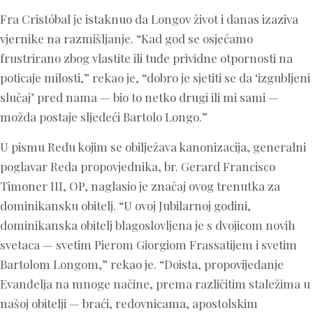
Fra Cristóbal je istaknuo da Longov život i danas izaziva
vjernike na razmišljanje. “Kad god se osjećamo
frustrirano zbog vlastite ili tuđe prividne otpornosti na
poticaje milosti,” rekao je, “dobro je sjetiti se da ‘izgubljeni
slučaj’ pred nama — bio to netko drugi ili mi sami —
možda postaje sljedeći Bartolo Longo.”
U pismu Redu kojim se obilježava kanonizacija, generalni
poglavar Reda propovjednika, br. Gerard Francisco
Timoner III, OP, naglasio je značaj ovog trenutka za
dominikansku obitelj. “U ovoj Jubilarnoj godini,
dominikanska obitelj blagoslovljena je s dvojicom novih
svetaca — svetim Pierom Giorgiom Frassatijem i svetim
Bartolom Longom,” rekao je. “Doista, propovijedanje
Evanđelja na mnoge načine, prema različitim staležima u
našoj obitelji — braći, redovnicama, apostolskim