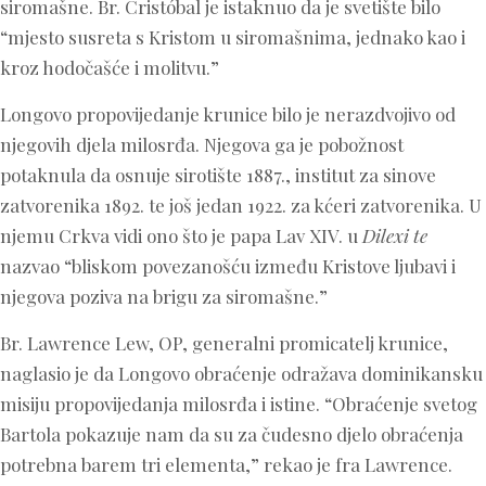
siromašne. Br. Cristóbal je istaknuo da je svetište bilo
“mjesto susreta s Kristom u siromašnima, jednako kao i
kroz hodočašće i molitvu.”
Longovo propovijedanje krunice bilo je nerazdvojivo od
njegovih djela milosrđa. Njegova ga je pobožnost
potaknula da osnuje sirotište 1887., institut za sinove
zatvorenika 1892. te još jedan 1922. za kćeri zatvorenika. U
njemu Crkva vidi ono što je papa Lav XIV. u
Dilexi te
nazvao “bliskom povezanošću između Kristove ljubavi i
njegova poziva na brigu za siromašne.”
Br. Lawrence Lew, OP, generalni promicatelj krunice,
naglasio je da Longovo obraćenje odražava dominikansku
misiju propovijedanja milosrđa i istine. “Obraćenje svetog
Bartola pokazuje nam da su za čudesno djelo obraćenja
potrebna barem tri elementa,” rekao je fra Lawrence.