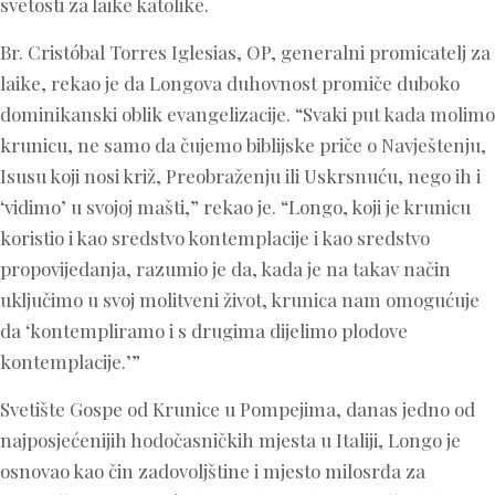
svetosti za laike katolike.
Br. Cristóbal Torres Iglesias, OP, generalni promicatelj za
laike, rekao je da Longova duhovnost promiče duboko
dominikanski oblik evangelizacije. “Svaki put kada molimo
krunicu, ne samo da čujemo biblijske priče o Navještenju,
Isusu koji nosi križ, Preobraženju ili Uskrsnuću, nego ih i
‘vidimo’ u svojoj mašti,” rekao je. “Longo, koji je krunicu
koristio i kao sredstvo kontemplacije i kao sredstvo
propovijedanja, razumio je da, kada je na takav način
uključimo u svoj molitveni život, krunica nam omogućuje
da ‘kontempliramo i s drugima dijelimo plodove
kontemplacije.’”
Svetište Gospe od Krunice u Pompejima, danas jedno od
najposjećenijih hodočasničkih mjesta u Italiji, Longo je
osnovao kao čin zadovoljštine i mjesto milosrđa za