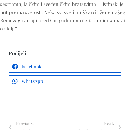
sestrama, laičkim i svećeničkim bratstvima — istinski je
put prema svetosti. Neka svi sveti muškarci i žene našeg
Reda zagovaraju pred Gospodinom cijelu dominikansku
obitelj.”
Podijeli
Facebook
WhatsApp
Previous:
Next: