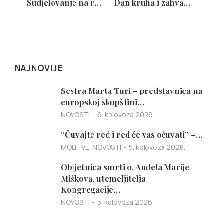
Sudjelovanje na radionici
Dan kruha i zahvalnosti za plodove zemlje
NAJNOVIJE
Sestra Marta Turi – predstavnica na
europskoj skupštini…
NOVOSTI
6. kolovoza 2026.
“Čuvajte red i red će vas očuvati” –…
MOLITVE
,
NOVOSTI
5. kolovoza 2026.
Obljetnica smrti o. Anđela Marije
Miškova, utemeljitelja
Kongregacije…
NOVOSTI
5. kolovoza 2026.