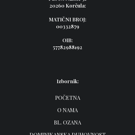
20260 Korčula:
MATIČNI BROJ:
00332879
OIB:
57782988192
Izbornik:
POČETNA
O NAMA
BL. OZANA
DOMINIKANSKA DUHOVNOST