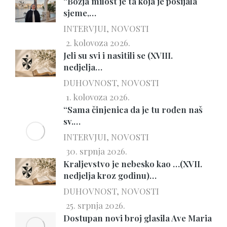
“Božja milost je ta koja je posijala
sjeme,…
INTERVJUI
,
NOVOSTI
2. kolovoza 2026.
Jeli su svi i nasitili se (XVIII.
nedjelja…
DUHOVNOST
,
NOVOSTI
1. kolovoza 2026.
“Sama činjenica da je tu rođen naš
sv.…
INTERVJUI
,
NOVOSTI
30. srpnja 2026.
Kraljevstvo je nebesko kao …(XVII.
nedjelja kroz godinu)…
DUHOVNOST
,
NOVOSTI
25. srpnja 2026.
Dostupan novi broj glasila Ave Maria