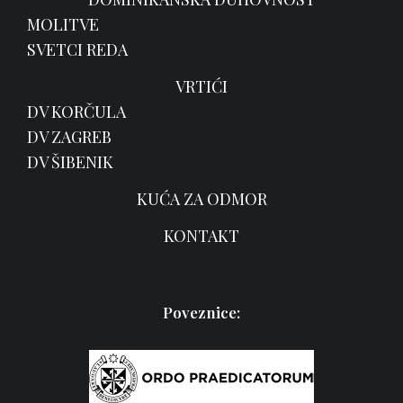
MOLITVE
SVETCI REDA
VRTIĆI
DV KORČULA
DV ZAGREB
DV ŠIBENIK
KUĆA ZA ODMOR
KONTAKT
Poveznice: