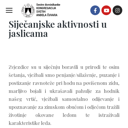
Dječji vrtić Blažena Hozana Šibenik
Siječanjske aktivnosti u
jaslicama
Zvjezdice su u siječnju boravili u prirodi te osim
šetanja, vježbali smo penjanje/silaženje, puzanje i
postizanje ravnoteže pri hodu na povišenom zidu,
marljivo bojali i ukrašavali pahulje za hodnik
našeg vrtić, vježbali samostalno odijevanje i
upoznavanje za zimskom obućom i odjećom tražili
životinje okovane ledom te istraživali
karakteristike leda.