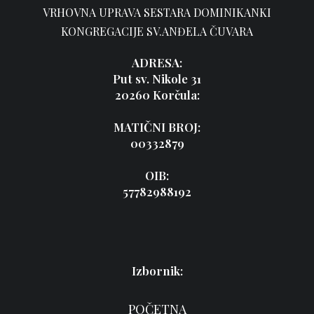
VRHOVNA UPRAVA SESTARA DOMINIKANKI
KONGREGACIJE SV.ANĐELA ČUVARA
ADRESA:
Put sv. Nikole 31
20260 Korčula:
MATIČNI BROJ:
00332879
OIB:
57782988192
Izbornik:
POČETNA