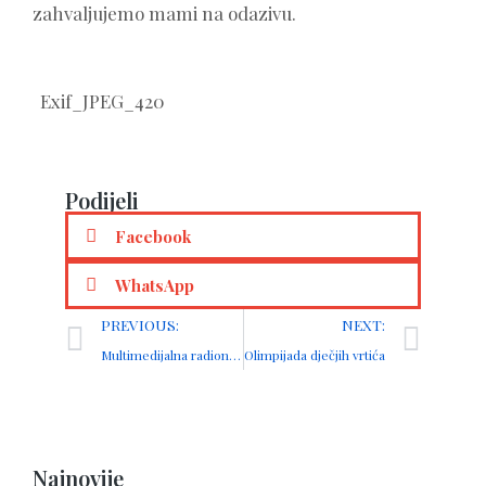
zahvaljujemo mami na odazivu.
Exif_JPEG_420
Podijeli
Facebook
WhatsApp
PREVIOUS:
NEXT:
Multimedijalna radionica i izložba Diverterra
Olimpijada dječjih vrtića
Najnovije