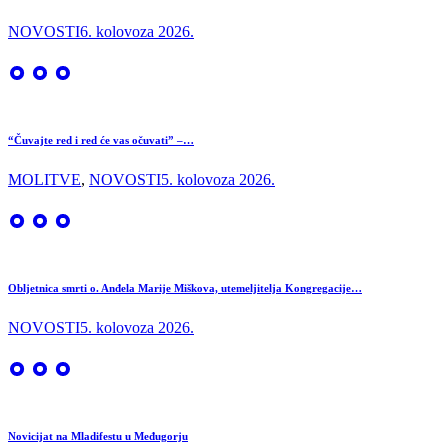
NOVOSTI
6. kolovoza 2026.
“Čuvajte red i red će vas očuvati” –…
MOLITVE
,
NOVOSTI
5. kolovoza 2026.
Obljetnica smrti o. Anđela Marije Miškova, utemeljitelja Kongregacije…
NOVOSTI
5. kolovoza 2026.
Novicijat na Mladifestu u Međugorju