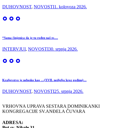
DUHOVNOST
,
NOVOSTI
1. kolovoza 2026.
“Sama činjenica da je tu rođen naš sv.…
INTERVJUI
,
NOVOSTI
30. srpnja 2026.
Kraljevstvo je nebesko kao …(XVII. nedjelja kroz godinu)…
DUHOVNOST
,
NOVOSTI
25. srpnja 2026.
VRHOVNA UPRAVA SESTARA DOMINIKANKI
KONGREGACIJE SV.ANĐELA ČUVARA
ADRESA:
Put sv. Nikole 31