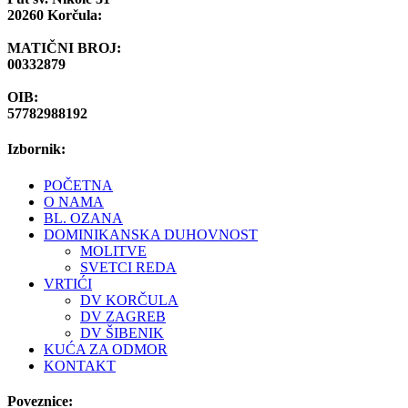
20260 Korčula:
MATIČNI BROJ:
00332879
OIB:
57782988192
Izbornik:
POČETNA
O NAMA
BL. OZANA
DOMINIKANSKA DUHOVNOST
MOLITVE
SVETCI REDA
VRTIĆI
DV KORČULA
DV ZAGREB
DV ŠIBENIK
KUĆA ZA ODMOR
KONTAKT
Poveznice: