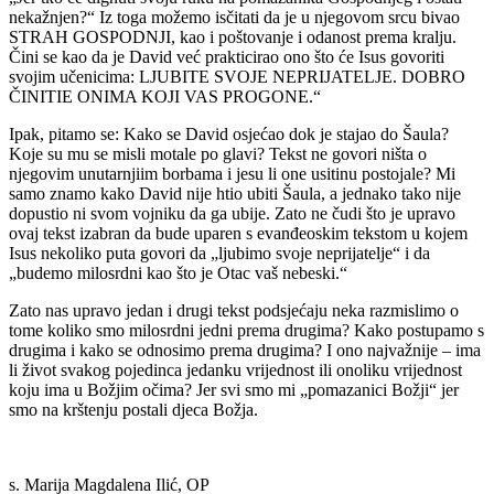
nekažnjen?“ Iz toga možemo isčitati da je u njegovom srcu bivao
STRAH GOSPODNJI, kao i poštovanje i odanost prema kralju.
Čini se kao da je David već prakticirao ono što će Isus govoriti
svojim učenicima: LJUBITE SVOJE NEPRIJATELJE. DOBRO
ČINITIE ONIMA KOJI VAS PROGONE.“
Ipak, pitamo se: Kako se David osjećao dok je stajao do Šaula?
Koje su mu se misli motale po glavi? Tekst ne govori ništa o
njegovim unutarnjiim borbama i jesu li one usitinu postojale? Mi
samo znamo kako David nije htio ubiti Šaula, a jednako tako nije
dopustio ni svom vojniku da ga ubije. Zato ne čudi što je upravo
ovaj tekst izabran da bude uparen s evanđeoskim tekstom u kojem
Isus nekoliko puta govori da „ljubimo svoje neprijatelje“ i da
„budemo milosrdni kao što je Otac vaš nebeski.“
Zato nas upravo jedan i drugi tekst podsjećaju neka razmislimo o
tome koliko smo milosrdni jedni prema drugima? Kako postupamo s
drugima i kako se odnosimo prema drugima? I ono najvažnije – ima
li život svakog pojedinca jedanku vrijednost ili onoliku vrijednost
koju ima u Božjim očima? Jer svi smo mi „pomazanici Božji“ jer
smo na krštenju postali djeca Božja.
s. Marija Magdalena Ilić, OP