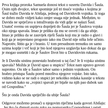
Prva knjiga proroka Samuela donosi tekst o susretu Davida i Šaula.
Osim njih dvojice, tekst spominje još tri tisuće vojnika s kojima je
Šaul tražio Davida te Abišaja, jednog od Davidovih vojnika. Iz toga
se dobro može vidjeti kako omjer snaga nije jednak. Međutim, to
Davida ne sprječava u istraživanju da vidi gdje se nalazi Šaul.
Unatoč svemu on uspijeva doprijeti do Šaula jer je Šaulova vojska
oko njega spavala. Imao je priliku da mu se osveti i da ga ubije.
Imao je priliku da se zauvijek riješi Šaula koji mu je radio o glavi i
koji ga je neprestano progonio iako mu David nije ništa loše učinio.
Naprotiv, štitio ga je i branio. U tom presudnom trenutku on samo
uzima koplje i vrč koji je bio kod njegova uzglavlja kao dokaz da ga
je mogao usmrtiti i da je Šaulov život bio u Davidovim rukama.
Je li Davidu uistinu ponestalo hrabrosti u taj čas? Je li vojska uistinu
spavala? Možda je David upao u stupicu? Tekst nam upravo govori
suprotno. On ide u Šaulov tabor samo s jednim vojnikom. On
hrabro pristupa Šaulu pored mnoštva njegove vojske. Isto tako,
vidimo kako se ne radi o stupici jer nekoliko redaka kasnije u tekstu
se navodi kako su „vojnici spavali jer bijaše na njih pao dubok san
od Gospodina.“
Što je onda Davida spriječilo da ubije Šaula?
Odgovor možemo pronaći u njegovim riječima kada govori Abišaju:
„Jer tko će dignuti svoju ruku na pomazanika Gospodnjeg i ostati