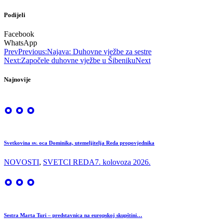
Podijeli
Facebook
WhatsApp
Prev
Previous:
Najava: Duhovne vježbe za sestre
Next:
Započele duhovne vježbe u Šibeniku
Next
Najnovije
Svetkovina sv. oca Dominika, utemeljitelja Reda propovjednika
NOVOSTI
,
SVETCI REDA
7. kolovoza 2026.
Sestra Marta Turi – predstavnica na europskoj skupštini…