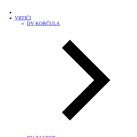
VRTIĆI
DV KORČULA