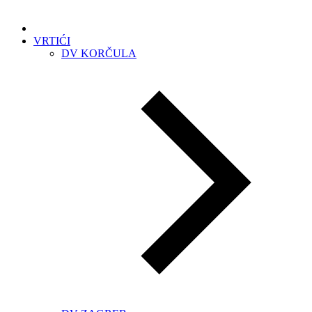
VRTIĆI
DV KORČULA