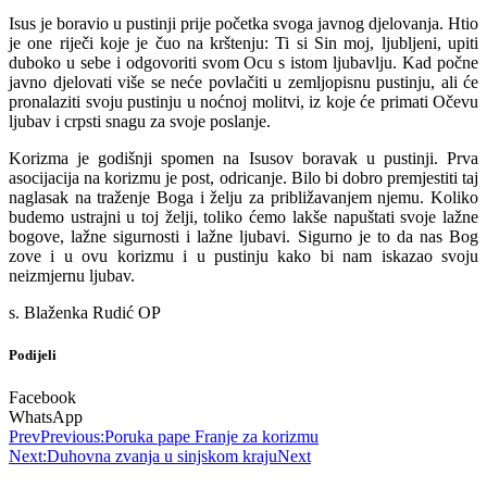
Isus je boravio u pustinji prije početka svoga javnog djelovanja. Htio
je one riječi koje je čuo na krštenju: Ti si Sin moj, ljubljeni, upiti
duboko u sebe i odgovoriti svom Ocu s istom ljubavlju. Kad počne
javno djelovati više se neće povlačiti u zemljopisnu pustinju, ali će
pronalaziti svoju pustinju u noćnoj molitvi, iz koje će primati Očevu
ljubav i crpsti snagu za svoje poslanje.
Korizma je godišnji spomen na Isusov boravak u pustinji. Prva
asocijacija na korizmu je post, odricanje. Bilo bi dobro premjestiti taj
naglasak na traženje Boga i želju za približavanjem njemu. Koliko
budemo ustrajni u toj želji, toliko ćemo lakše napuštati svoje lažne
bogove, lažne sigurnosti i lažne ljubavi. Sigurno je to da nas Bog
zove i u ovu korizmu i u pustinju kako bi nam iskazao svoju
neizmjernu ljubav.
s. Blaženka Rudić OP
Podijeli
Facebook
WhatsApp
Prev
Previous:
Poruka pape Franje za korizmu
Next:
Duhovna zvanja u sinjskom kraju
Next