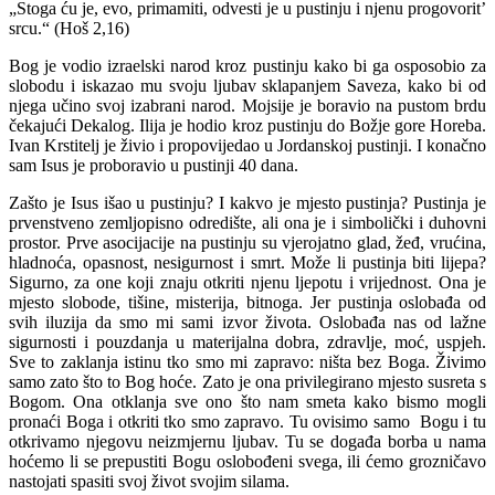
„Stoga ću je, evo, primamiti, odvesti je u pustinju i njenu progovorit’
srcu.“ (Hoš 2,16)
Bog je vodio izraelski narod kroz pustinju kako bi ga osposobio za
slobodu i iskazao mu svoju ljubav sklapanjem Saveza, kako bi od
njega učino svoj izabrani narod. Mojsije je boravio na pustom brdu
čekajući Dekalog. Ilija je hodio kroz pustinju do Božje gore Horeba.
Ivan Krstitelj je živio i propovijedao u Jordanskoj pustinji. I konačno
sam Isus je proboravio u pustinji 40 dana.
Zašto je Isus išao u pustinju? I kakvo je mjesto pustinja? Pustinja je
prvenstveno zemljopisno odredište, ali ona je i simbolički i duhovni
prostor. Prve asocijacije na pustinju su vjerojatno glad, žeđ, vrućina,
hladnoća, opasnost, nesigurnost i smrt. Može li pustinja biti lijepa?
Sigurno, za one koji znaju otkriti njenu ljepotu i vrijednost. Ona je
mjesto slobode, tišine, misterija, bitnoga. Jer pustinja oslobađa od
svih iluzija da smo mi sami izvor života. Oslobađa nas od lažne
sigurnosti i pouzdanja u materijalna dobra, zdravlje, moć, uspjeh.
Sve to zaklanja istinu tko smo mi zapravo: ništa bez Boga. Živimo
samo zato što to Bog hoće. Zato je ona privilegirano mjesto susreta s
Bogom. Ona otklanja sve ono što nam smeta kako bismo mogli
pronaći Boga i otkriti tko smo zapravo. Tu ovisimo samo Bogu i tu
otkrivamo njegovu neizmjernu ljubav. Tu se događa borba u nama
hoćemo li se prepustiti Bogu oslobođeni svega, ili ćemo grozničavo
nastojati spasiti svoj život svojim silama.