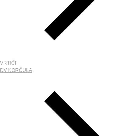
VRTIĆI
DV KORČULA