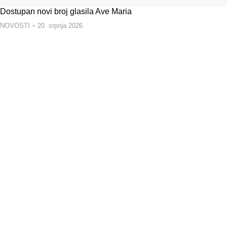
Dostupan novi broj glasila Ave Maria
NOVOSTI
20. srpnja 2026.
VRHOVNA UPRAVA SESTARA DOMINIKANKI
KONGREGACIJE SV.ANĐELA ČUVARA
ADRESA:
Put sv. Nikole 31
20260 Korčula:
MATIČNI BROJ:
00332879
OIB:
57782988192
Izbornik: