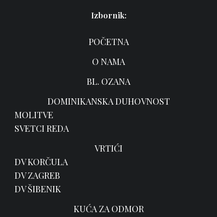
Izbornik:
POČETNA
O NAMA
BL. OZANA
DOMINIKANSKA DUHOVNOST
MOLITVE
SVETCI REDA
VRTIĆI
DV KORČULA
DV ZAGREB
DV ŠIBENIK
KUĆA ZA ODMOR