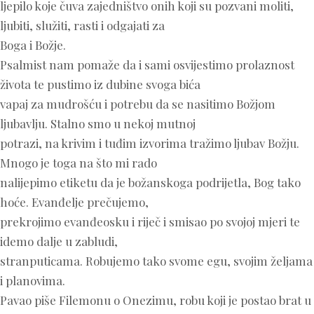
ljepilo koje čuva zajedništvo onih koji su pozvani moliti,
ljubiti, služiti, rasti i odgajati za
Boga i Božje.
Psalmist nam pomaže da i sami osvijestimo prolaznost
života te pustimo iz dubine svoga bića
vapaj za mudrošću i potrebu da se nasitimo Božjom
ljubavlju. Stalno smo u nekoj mutnoj
potrazi, na krivim i tuđim izvorima tražimo ljubav Božju.
Mnogo je toga na što mi rado
nalijepimo etiketu da je božanskoga podrijetla, Bog tako
hoće. Evanđelje prečujemo,
prekrojimo evanđeosku i riječ i smisao po svojoj mjeri te
idemo dalje u zabludi,
stranputicama. Robujemo tako svome egu, svojim željama
i planovima.
Pavao piše Filemonu o Onezimu, robu koji je postao brat u