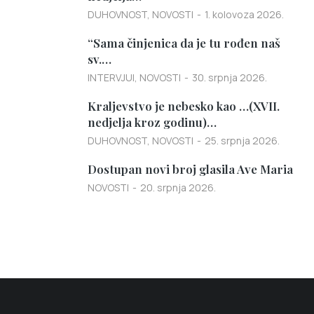
DUHOVNOST
,
NOVOSTI
1. kolovoza 2026.
“Sama činjenica da je tu rođen naš
sv.…
INTERVJUI
,
NOVOSTI
30. srpnja 2026.
Kraljevstvo je nebesko kao …(XVII.
nedjelja kroz godinu)…
DUHOVNOST
,
NOVOSTI
25. srpnja 2026.
Dostupan novi broj glasila Ave Maria
NOVOSTI
20. srpnja 2026.