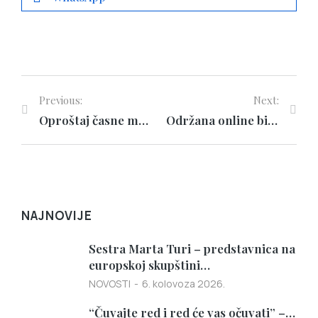
Previous:
Next:
Oproštaj časne majke s. Jake Vuco od dugogodišnjeg vjeroučiteljskog rada
Održana online biblijska večer s djevojkama
NAJNOVIJE
Sestra Marta Turi – predstavnica na
europskoj skupštini…
NOVOSTI
6. kolovoza 2026.
“Čuvajte red i red će vas očuvati” –…