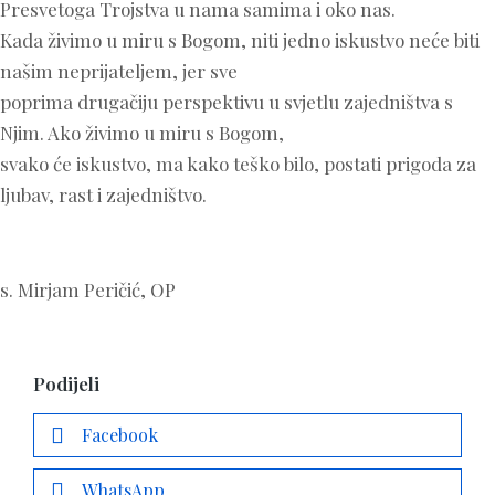
Presvetoga Trojstva u nama samima i oko nas.
Kada živimo u miru s Bogom, niti jedno iskustvo neće biti
našim neprijateljem, jer sve
poprima drugačiju perspektivu u svjetlu zajedništva s
Njim. Ako živimo u miru s Bogom,
svako će iskustvo, ma kako teško bilo, postati prigoda za
ljubav, rast i zajedništvo.
s. Mirjam Peričić, OP
Podijeli
Facebook
WhatsApp