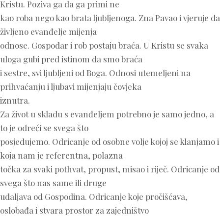
Kristu. Poziva ga da ga primi ne
kao roba nego kao brata ljubljenoga. Zna Pavao i vjeruje da
življeno evanđelje mijenja
odnose. Gospodar i rob postaju braća. U Kristu se svaka
uloga gubi pred istinom da smo braća
i sestre, svi ljubljeni od Boga. Odnosi utemeljeni na
prihvaćanju i ljubavi mijenjaju čovjeka
iznutra.
Za život u skladu s evanđeljem potrebno je samo jedno, a
to je odreći se svega što
posjedujemo. Odricanje od osobne volje kojoj se klanjamo i
koja nam je referentna, polazna
točka za svaki pothvat, propust, misao i riječ. Odricanje od
svega što nas same ili druge
udaljava od Gospodina. Odricanje koje pročišćava,
oslobađa i stvara prostor za zajedništvo