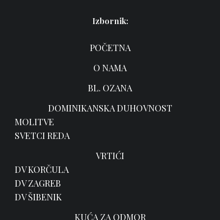
Izbornik:
POČETNA
O NAMA
BL. OZANA
DOMINIKANSKA DUHOVNOST
MOLITVE
SVETCI REDA
VRTIĆI
DV KORČULA
DV ZAGREB
DV ŠIBENIK
KUĆA ZA ODMOR