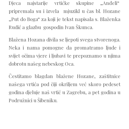
Djeca najstarije vrtićke skupine „Anđeli“
pripremala su i izvela mjuzikl u čas bl. Hozane
„Put do Boga“ za koji je tekst napisala s. Blaženka
Rudić a glazbu gospodin Ivan Škunca.
Blažena Hozana divila se ljepoti svega stvorenoga.
Neka i nama pomogne da promatramo ljude i
svijet očima vjere i ljubavi te prepoznamo u njima
dobrotu našeg nebeskog Oca.
Čestitamo blagdan blažene Hozane, zaštitnice
našega vrtića pod čiji okriljem već skoro pedeset
godina djeluje naš vrtić u Zagrebu, a pet godina u
Podružnici u Šibeniku.