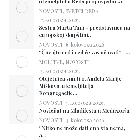
utemeljitelja Reda propovjednika
NOVOSTI
,
SVETCI REDA
7. kolovoza 2026.
Sestra Marta Turi – predstavnica na
europskoj skupštini…
NOVOSTI
6. kolovoza 2026.
“Čuvajte red i red će vas očuvati” –…
MOLITVE
,
NOVOSTI
5. kolovoza 2026.
Obljetnica smrti o. Anđela Marije
Miškova, utemeljitelja
Kongregacije…
NOVOSTI
5. kolovoza 2026.
Novicijat na Mladifestu u Međugorju
NOVOSTI
4. kolovoza 2026.
“Nitko ne može dati ono što nema,
a…