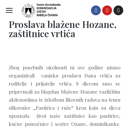
Dječji vrtić Blažena Hozana
Proslava blažene Hozane,
zaštitnice vrtića
Zbog posebnih okolnosti ni ove godine nismo
organizirali vanjsku proslavu Dana vrtića za
roditelje i prijatelje vrtića. S djecom smo se
pripremali za blagdan blažene Hozane različitim
aktivnostima te izložbom likovnih radova na temu
slikovnice „Pastirica i ruže“ kroz koju su djeca
upoznala život naše zaštitnice kao pastirice,
kućne pomoćnice i sestre Ozane, dominikanke.