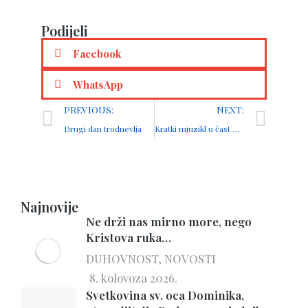
Podijeli
Facebook
WhatsApp
PREVIOUS:
NEXT:
Drugi dan trodnevlja
Kratki mjuzikl u čast blažene Ozane
Najnovije
Ne drži nas mirno more, nego
Kristova ruka…
DUHOVNOST
,
NOVOSTI
8. kolovoza 2026.
Svetkovina sv. oca Dominika,