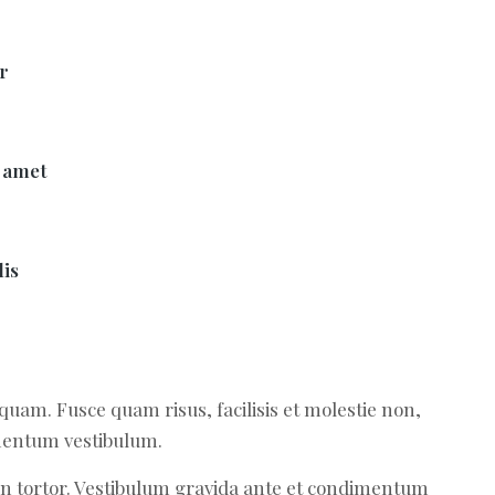
r
s amet
lis
uam. Fusce quam risus, facilisis et molestie non,
imentum vestibulum.
t in tortor. Vestibulum gravida ante et condimentum