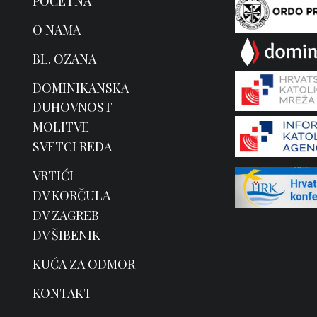
POČETNA
O NAMA
BL. OZANA
DOMINIKANSKA
DUHOVNOST
MOLITVE
SVETCI REDA
VRTIĆI
DV KORČULA
DV ZAGREB
DV ŠIBENIK
KUĆA ZA ODMOR
KONTAKT