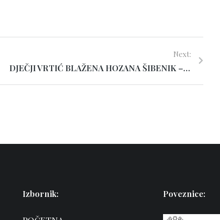
Next:
DJEČJI VRTIĆ BLAŽENA HOZANA ŠIBENIK – O VRTIĆU
Izbornik:
Poveznice: