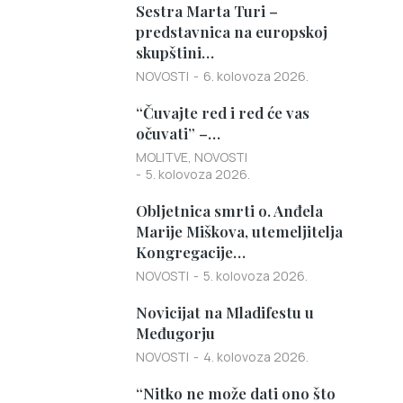
Sestra Marta Turi –
predstavnica na europskoj
skupštini…
NOVOSTI
6. kolovoza 2026.
“Čuvajte red i red će vas
očuvati” –…
MOLITVE
,
NOVOSTI
5. kolovoza 2026.
Obljetnica smrti o. Anđela
Marije Miškova, utemeljitelja
Kongregacije…
NOVOSTI
5. kolovoza 2026.
Novicijat na Mladifestu u
Međugorju
NOVOSTI
4. kolovoza 2026.
“Nitko ne može dati ono što