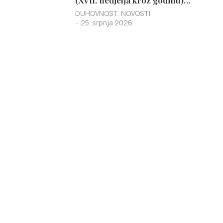
(XVII. nedjelja kroz godinu)…
DUHOVNOST
,
NOVOSTI
25. srpnja 2026.