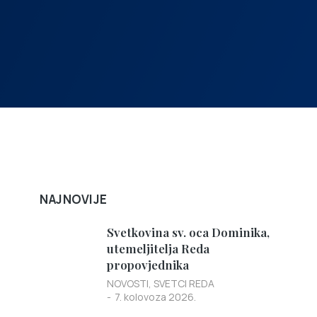
NAJNOVIJE
Svetkovina sv. oca Dominika,
utemeljitelja Reda
propovjednika
NOVOSTI
,
SVETCI REDA
7. kolovoza 2026.