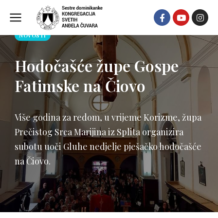
NOVOSTI
Hodočašće župe Gospe
Fatimske na Čiovo
Više godina za redom, u vrijeme Korizme, župa
Prečistog Srca Marijina iz Splita organizira
subotu uoči Gluhe nedjelje pješačko hodočašće
na Čiovo.