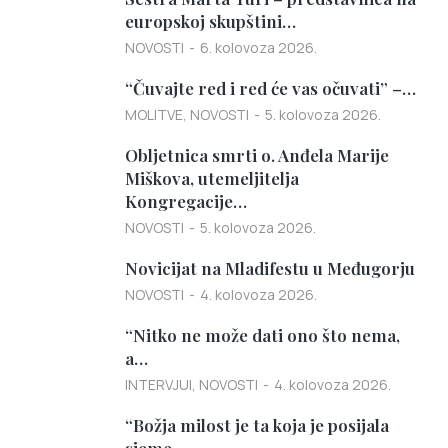
europskoj skupštini…
NOVOSTI
6. kolovoza 2026.
“Čuvajte red i red će vas očuvati” –…
MOLITVE
,
NOVOSTI
5. kolovoza 2026.
Obljetnica smrti o. Anđela Marije
Miškova, utemeljitelja
Kongregacije…
NOVOSTI
5. kolovoza 2026.
Novicijat na Mladifestu u Međugorju
NOVOSTI
4. kolovoza 2026.
“Nitko ne može dati ono što nema,
a…
INTERVJUI
,
NOVOSTI
4. kolovoza 2026.
“Božja milost je ta koja je posijala
sjeme,…