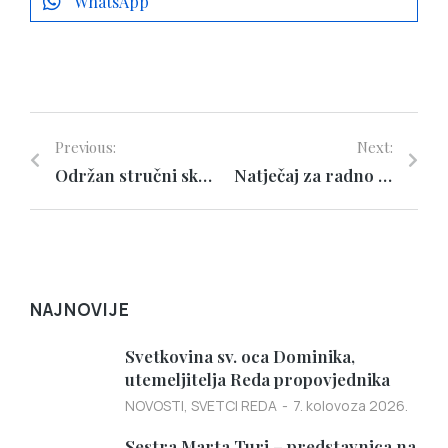
WhatsApp
Previous:
Next:
Održan stručni skup za odgojitelje u vjeri u vjerskim vrtićima
Natječaj za radno mjesto
NAJNOVIJE
Svetkovina sv. oca Dominika,
utemeljitelja Reda propovjednika
NOVOSTI
,
SVETCI REDA
7. kolovoza 2026.
Sestra Marta Turi – predstavnica na