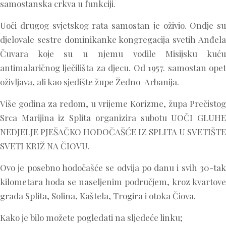
samostanska crkva u funkciji.
Uoči drugog svjetskog rata samostan je oživio. Ondje su
djelovale sestre dominikanke kongregacija svetih Anđela
Čuvara koje su u njemu vodile Misijsku kuću
antimalaričnog lječilišta za djecu. Od 1957. samostan opet
oživljava, ali kao sjedište župe Žedno-Arbanija.
Više godina za redom, u vrijeme Korizme, župa Prečistog
Srca Marijina iz Splita organizira subotu UOČI GLUHE
NEDJELJE PJEŠAČKO HODOČAŠĆE IZ SPLITA U SVETIŠTE
SVETI KRIŽ NA ČIOVU.
Ovo je posebno hodočašće se odvija po danu i svih 30-tak
kilometara hoda se naseljenim područjem, kroz kvartove
grada Splita, Solina, Kaštela, Trogira i otoka Čiova.
Kako je bilo možete pogledati na sljedeće linku;