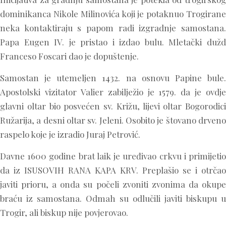
dominikanca Nikole Milinovića koji je potaknuo Trogirane
neka kontaktiraju s papom radi izgradnje samostana.
Papa Eugen IV. je pristao i izdao bulu. Mletački dužd
Franceso Foscari dao je dopuštenje.
Samostan je utemeljen 1432. na osnovu Papine bule.
Apostolski vizitator Valier zabilježio je 1579. da je ovdje
glavni oltar bio posvećen sv. Križu, lijevi oltar Bogorodici
Ružarija, a desni oltar sv. Jeleni. Osobito je štovano drveno
raspelo koje je izradio Juraj Petrović.
Davne 1600 godine brat laik je uređivao crkvu i primijetio
da iz ISUSOVIH RANA KAPA KRV. Preplašio se i otrčao
javiti prioru, a onda su počeli zvoniti zvonima da okupe
braću iz samostana. Odmah su odlučili javiti biskupu u
Trogir, ali biskup nije povjerovao.