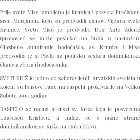
Prije svete Mise izmoljena je krunica i posveta Prečistom
srcu Marijinom, koju su predvodili članovi Vijenca svete
Krunice. Svetu Misu je predvodio Don Ante Žderić
(propovjed se može poslušat na linku u nastavku).
Glazbeno animiranje hodočašća, sv. Krunice i Mise
predvodila je s. Pavla uz podršku sestara dominikanki,
članova zbora i hodočasnika.
SVETI KRIŽ je jedno od zaboravljenih hrvatskih svetišta u
kojem su Isusove rane na raspelu prokrvarile na Veliku
Subotu 1600.godine.
RASPELO se nalazi u crkvi sv. Križa koja je posvećena
Uzašašću Kristovu, a nalazi se s južne strane
dominikanskog sv. Križa na otoku Čiovu.
Inicijativa za gradnju samostana je potekla od trogirskog