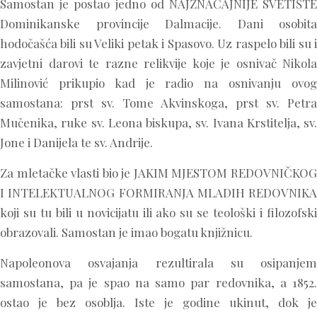
Samostan je postao jedno od NAJZNAČAJNIJE SVETIŠTE
Dominikanske provincije Dalmacije. Dani osobita
hodočašća bili su Veliki petak i Spasovo. Uz raspelo bili su i
zavjetni darovi te razne relikvije koje je osnivač Nikola
Milinović prikupio kad je radio na osnivanju ovog
samostana: prst sv. Tome Akvinskoga, prst sv. Petra
Mučenika, ruke sv. Leona biskupa, sv. Ivana Krstitelja, sv.
Jone i Danijela te sv. Andrije.
Za mletačke vlasti bio je JAKIM MJESTOM REDOVNIČKOG
I INTELEKTUALNOG FORMIRANJA MLADIH REDOVNIKA
koji su tu bili u novicijatu ili ako su se teološki i filozofski
obrazovali. Samostan je imao bogatu knjižnicu.
Napoleonova osvajanja rezultirala su osipanjem
samostana, pa je spao na samo par redovnika, a 1852.
ostao je bez osoblja. Iste je godine ukinut, dok je