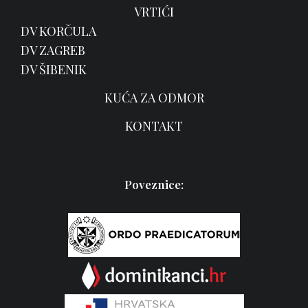
VRTIĆI
DV KORČULA
DV ZAGREB
DV ŠIBENIK
KUĆA ZA ODMOR
KONTAKT
Poveznice: