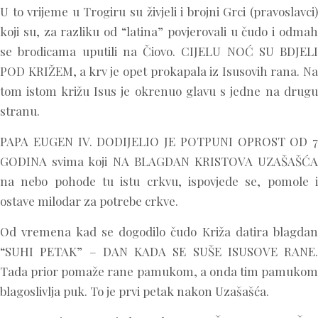
U to vrijeme u Trogiru su živjeli i brojni Grci (pravoslavci)
koji su, za razliku od “latina” povjerovali u čudo i odmah
se brodicama uputili na Čiovo. CIJELU NOĆ SU BDJELI
POD KRIŽEM, a krv je opet prokapala iz Isusovih rana. Na
tom istom križu Isus je okrenuo glavu s jedne na drugu
stranu.
PAPA EUGEN IV. DODIJELIO JE POTPUNI OPROST OD 7
GODINA svima koji NA BLAGDAN KRISTOVA UZAŠAŠĆA
na nebo pohode tu istu crkvu, ispovjede se, pomole i
ostave milodar za potrebe crkve.
Od vremena kad se dogodilo čudo Križa datira blagdan
“SUHI PETAK” – DAN KADA SE SUŠE ISUSOVE RANE.
Tada prior pomaže rane pamukom, a onda tim pamukom
blagoslivlja puk. To je prvi petak nakon Uzašašća.