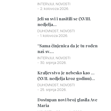
INTERVJUI
,
NOVOSTI
2. kolovoza 2026.
Jeli su svi i nasitili se (XVIII.
nedjelja…
DUHOVNOST
,
NOVOSTI
1. kolovoza 2026.
“Sama činjenica da je tu rođen
naš sv.…
INTERVJUI
,
NOVOSTI
30. srpnja 2026.
Kraljevstvo je nebesko kao …
(XVII. nedjelja kroz godinu)…
DUHOVNOST
,
NOVOSTI
25. srpnja 2026.
Dostupan novi broj glasila Ave
Maria