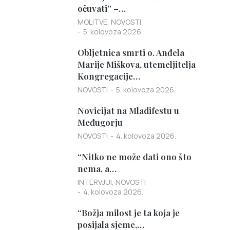
očuvati” –…
MOLITVE
,
NOVOSTI
5. kolovoza 2026.
Obljetnica smrti o. Anđela
Marije Miškova, utemeljitelja
Kongregacije…
NOVOSTI
5. kolovoza 2026.
Novicijat na Mladifestu u
Međugorju
NOVOSTI
4. kolovoza 2026.
“Nitko ne može dati ono što
nema, a…
INTERVJUI
,
NOVOSTI
4. kolovoza 2026.
“Božja milost je ta koja je
posijala sjeme,…