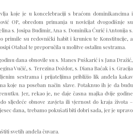
vlja koje je u koncelebraciji s braćom dominikancima i
šković OP, obredom primanja u novicijat dvogodišnje su
ina s. Josipa Budimir, Ana s. Dominika Ćurić i Antonija s.
 primile su redovnički habit i krunicu te Konstitucije, a
. Josipi Otahal te preporučila u molitve ostalim sestrama.
dinu dana obnovile su s. Manes Puškarić i s Jana Dražić,
gina Vučić, s. Terezina Doždor, s. Diana Baćak i s. Gracija
ljenim sestrama i prijateljima približio lik anđela kakav
ma koje na poseban način slave. Potaknuo ih je da budu
enutku. Jer, rekao je, ne daje časna majka dvije godine
o sljedeće obnove zavjeta ili vjernost do kraja života –
mjesec dana, trebamo pokušati biti dobri sada, jer je upravo
.
štiti svetih anđela čuvara.