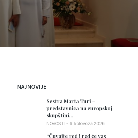
NAJNOVIJE
Sestra Marta Turi –
predstavnica na europskoj
skupštini…
NOVOSTI
6. kolovoza 2026.
“Čuvajte red i red će vas