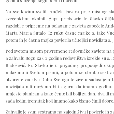
godina služenja Bogu, Redu i narodu.
Na svetkovinu svetih Anđela čuvara prije misnog sla
svećenicima okolnih župa predslavio fr. Slavko Sli
razdoblje pripreme na polaganje zavjeta započele Anđel
Marta Marija Šutalo. Iz ruku časne majke s. Jake Vuco
potom ih je časna majka povjerila učiteljici novicijata s
Pod svetom misom privremene redovničke zavjete na go
a zahvalu Bogu za 60 godina redovništva izrekle su s. Re
Radošević. Fr. Slavko je u prigodnoj propovijedi okup
nalazimo u Svetom pismu, a potom se obratio sestra
otvorene vodstvu Duha Svetoga te žive u sadašnjem tr
novicijata niti možemo biti sigurni da imamo godinu d
umjesto planiranja kako ćemo biti bolji za dan, dva ili 
sada jedini trenutak koji imamo kako bismo činili dobro
Zahvalio je svim sestrama na zajedništvu i povjerio ih za