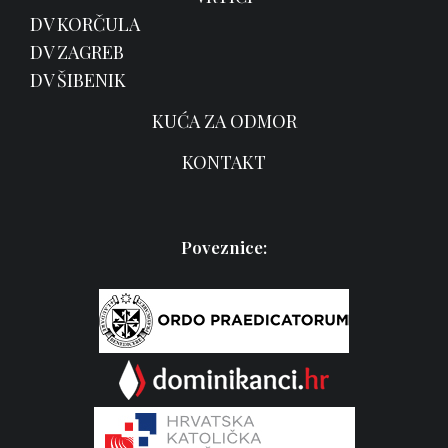
DV KORČULA
DV ZAGREB
DV ŠIBENIK
KUĆA ZA ODMOR
KONTAKT
Poveznice: