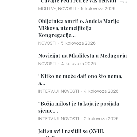
“Čuvajte red i red će vas očuvati” –…
MOLITVE
,
NOVOSTI
5. kolovoza 2026.
Obljetnica smrti o. Anđela Marije
Miškova, utemeljitelja
Kongregacije…
NOVOSTI
5. kolovoza 2026.
Novicijat na Mladifestu u Međugorju
NOVOSTI
4. kolovoza 2026.
“Nitko ne može dati ono što nema,
a…
INTERVJUI
,
NOVOSTI
4. kolovoza 2026.
“Božja milost je ta koja je posijala
sjeme,…
INTERVJUI
,
NOVOSTI
2. kolovoza 2026.
Jeli su svi i nasitili se (XVIII.