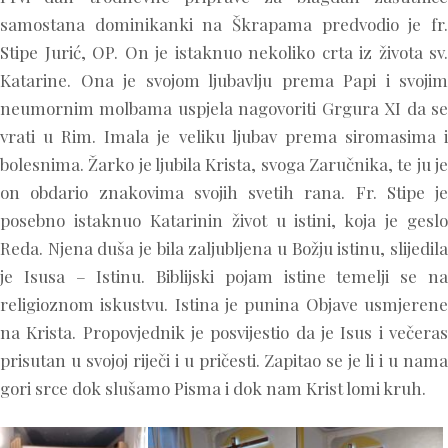
samostana dominikanki na Škrapama predvodio je fr.
Stipe Jurić, OP. On je istaknuo nekoliko crta iz života sv.
Katarine. Ona je svojom ljubavlju prema Papi i svojim
neumornim molbama uspjela nagovoriti Grgura XI da se
vrati u Rim. Imala je veliku ljubav prema siromasima i
bolesnima. Žarko je ljubila Krista, svoga Zaručnika, te ju je
on obdario znakovima svojih svetih rana. Fr. Stipe je
posebno istaknuo Katarinin život u istini, koja je geslo
Reda. Njena duša je bila zaljubljena u Božju istinu, slijedila
je Isusa – Istinu. Biblijski pojam istine temelji se na
religioznom iskustvu. Istina je punina Objave usmjerene
na Krista. Propovjednik je posvijestio da je Isus i večeras
prisutan u svojoj riječi i u pričesti. Zapitao se je li i u nama
gori srce dok slušamo Pisma i dok nam Krist lomi kruh.