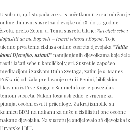
U subotu, 19. listopada 2024., s početkom u 21 sat održan je
online duhovni susret za djevojke od 18. do 35. godine
života, preko Zoom-a. Tema susreta bila je:
Zavoljeti sebe i
dopustiti da me Bog voli – temelj odnosa s Bogom
. To je
ujedno prva tema ciklusa online susreta djevojaka
“Talita
kum! Djevojko, ustani!”
namijenjenih djevojkama koje žele
rasti i jačati sebe u katoličkoj vjeri. Susret je započeo
meditacijom i zazivom Duha Svetoga, zatim je s. Manes
Puškarić održala predavanje o Ani i Penini, biblijskim
likovima iz Prve Knjige o Samuelu koje je povezala s
temom susreta. Nakon toga uslijedilo je vrijeme za
pitanja, osobni osvrt i prijedloge. Za kraj izmolile su
krunicu BDM na nakanu za duše u čistilištu i one osobne
nakane djevojaka. Na susretu je sudjelovalo 28 djevojaka iz
Hrvatske i BiH.