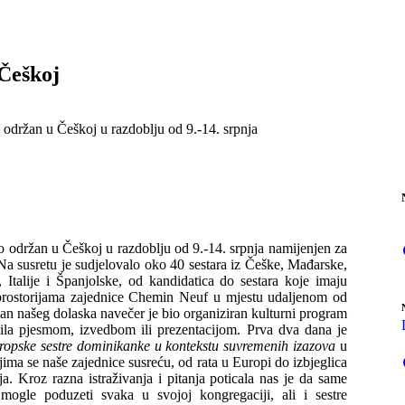
 Češkoj
o održan u Češkoj u razdoblju od 9.-14. srpnja
bio održan u Češkoj u razdoblju od 9.-14. srpnja namijenjen za
 Na susretu je sudjelovalo oko 40 sestara iz Češke, Mađarske,
 Italije i Španjolske, od kandidatica do sestara koje imaju
prostorijama zajednice Chemin Neuf u mjestu udaljenom od
n našeg dolaska navečer je bio organiziran kulturni program
vila pjesmom, izvedbom ili prezentacijom. Prva dva dana je
ropske sestre dominikanke u kontekstu suvremenih izazova
u
ima se naše zajednice susreću, od rata u Europi do izbjeglica
a. Kroz razna istraživanja i pitanja poticala nas je da same
 mogle poduzeti svaka u svojoj kongregaciji, ali i sestre