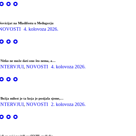
Novicijat na Mladifestu u Međugorju
NOVOSTI
4. kolovoza 2026.
“Nitko ne može dati ono što nema, a…
INTERVJUI
,
NOVOSTI
4. kolovoza 2026.
“Božja milost je ta koja je posijala sjeme,…
INTERVJUI
,
NOVOSTI
2. kolovoza 2026.
Jeli su svi i nasitili se (XVIII. nedjelja…