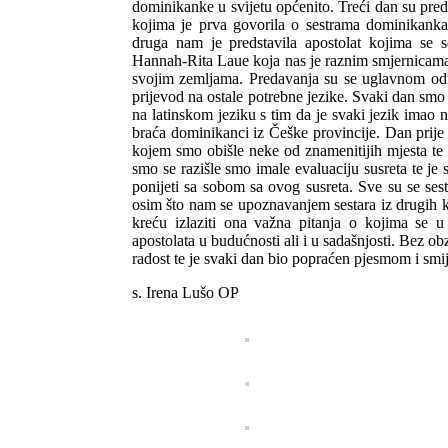
dominikanke u svijetu općenito. Treći dan su pre
kojima je prva govorila o sestrama dominikanka
druga nam je predstavila apostolat kojima se s
Hannah-Rita Laue koja nas je raznim smjernicama v
svojim zemljama. Predavanja su se uglavnom odr
prijevod na ostale potrebne jezike. Svaki dan smo
na latinskom jeziku s tim da je svaki jezik imao 
braća dominikanci iz Češke provincije. Dan prije
kojem smo obišle neke od znamenitijih mjesta te 
smo se razišle smo imale evaluaciju susreta te je 
ponijeti sa sobom sa ovog susreta. Sve su se sestr
osim što nam se upoznavanjem sestara iz drugih ko
kreću izlaziti ona važna pitanja o kojima se u
apostolata u budućnosti ali i u sadašnjosti. Bez ob
radost te je svaki dan bio popraćen pjesmom i sm
s. Irena Lušo OP