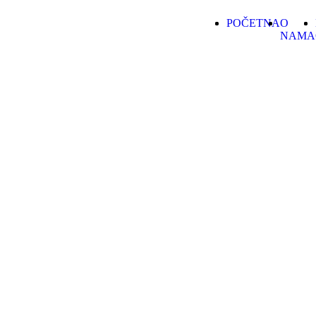
POČETNA
O
NAMA