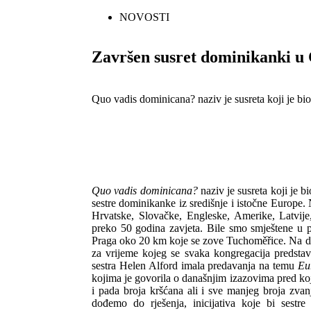
NOVOSTI
Završen susret dominikanki u
Quo vadis dominicana? naziv je susreta koji je bi
Quo vadis dominicana?
naziv je susreta koji je 
sestre dominikanke iz središnje i istočne Europe.
Hrvatske, Slovačke, Engleske, Amerike, Latvije,
preko 50 godina zavjeta. Bile smo smještene u 
Praga oko 20 km koje se zove Tuchoměřice. Na da
za vrijeme kojeg se svaka kongregacija predsta
sestra Helen Alford imala predavanja na temu
Eu
kojima je govorila o današnjim izazovima pred koj
i pada broja kršćana ali i sve manjeg broja zvanj
dođemo do rješenja, inicijativa koje bi sestre