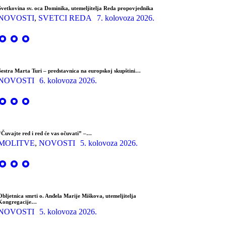
Svetkovina sv. oca Dominika, utemeljitelja Reda propovjednika
NOVOSTI
,
SVETCI REDA
7. kolovoza 2026.
Sestra Marta Turi – predstavnica na europskoj skupštini…
NOVOSTI
6. kolovoza 2026.
“Čuvajte red i red će vas očuvati” –…
MOLITVE
,
NOVOSTI
5. kolovoza 2026.
Obljetnica smrti o. Anđela Marije Miškova, utemeljitelja
Kongregacije…
NOVOSTI
5. kolovoza 2026.