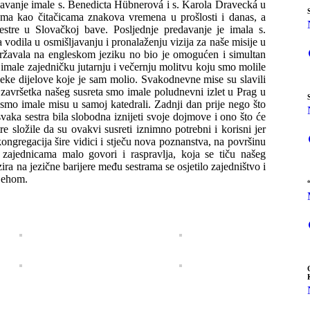
davanje imale s. Benedicta Hübnerová i s. Karola Dravecká u
ma kao čitačicama znakova vremena u prošlosti i danas, a
estre u Slovačkoj bave. Posljednje predavanje je imala s.
odila u osmišljavanju i pronalaženju vizija za naše misije u
žavala na engleskom jeziku no bio je omogućen i simultan
 imale zajedničku jutarnju i večernju molitvu koju smo molile
neke dijelove koje je sam molio. Svakodnevne mise su slavili
 završetka našeg susreta smo imale poludnevni izlet u Prag u
smo imale misu u samoj katedrali. Zadnji dan prije nego što
svaka sestra bila slobodna iznijeti svoje dojmove i ono što će
e složile da su ovakvi susreti iznimno potrebni i korisni jer
ngregacija šire vidici i stječu nova poznanstva, na površinu
 zajednicama malo govori i raspravlja, koja se tiču našeg
zira na jezične barijere među sestrama se osjetilo zajedništvo i
ijehom.