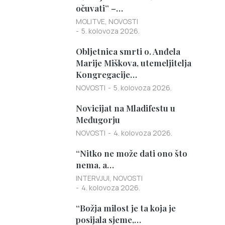
očuvati” –…
MOLITVE
,
NOVOSTI
5. kolovoza 2026.
Obljetnica smrti o. Anđela
Marije Miškova, utemeljitelja
Kongregacije…
NOVOSTI
5. kolovoza 2026.
Novicijat na Mladifestu u
Međugorju
NOVOSTI
4. kolovoza 2026.
“Nitko ne može dati ono što
nema, a…
INTERVJUI
,
NOVOSTI
4. kolovoza 2026.
“Božja milost je ta koja je
posijala sjeme,…