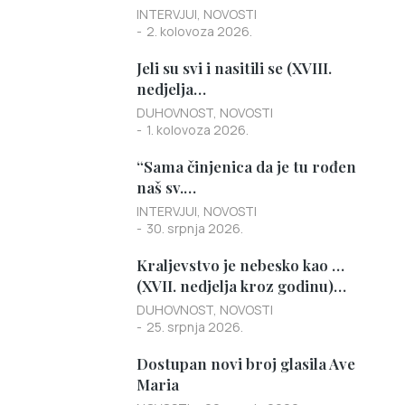
INTERVJUI
,
NOVOSTI
2. kolovoza 2026.
Jeli su svi i nasitili se (XVIII.
nedjelja…
DUHOVNOST
,
NOVOSTI
1. kolovoza 2026.
“Sama činjenica da je tu rođen
naš sv.…
INTERVJUI
,
NOVOSTI
30. srpnja 2026.
Kraljevstvo je nebesko kao …
(XVII. nedjelja kroz godinu)…
DUHOVNOST
,
NOVOSTI
25. srpnja 2026.
Dostupan novi broj glasila Ave
Maria