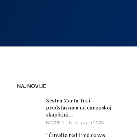
NAJNOVIJE
Sestra Marta Turi –
predstavnica na europskoj
skupštini…
NOVOSTI
6. kolovoza 2026.
“Čuvajte red i red će vas