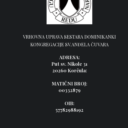
VRHOVNA UPRAVA SESTARA DOMINIKANKI
KONGREGACIJE SV.ANĐELA ČUVARA
ADRESA:
Put sv. Nikole 31
20260 Korčula:
MATIČNI BROJ:
00332879
OIB:
57782988192