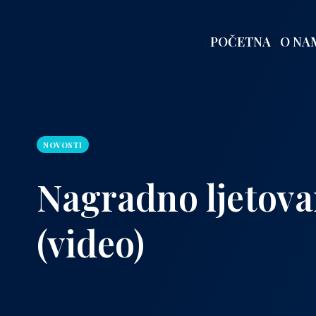
POČETNA
O NA
NOVOSTI
Nagradno ljetova
(video)