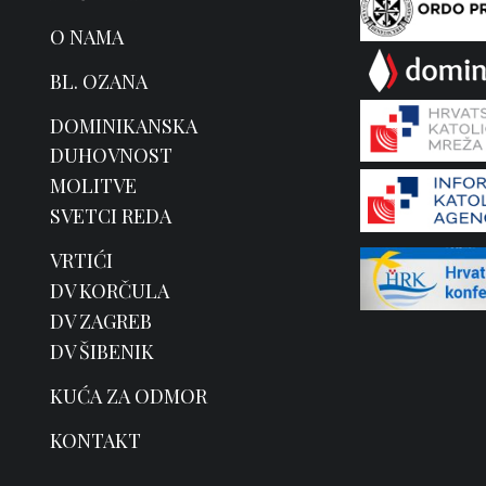
O NAMA
BL. OZANA
DOMINIKANSKA
DUHOVNOST
MOLITVE
SVETCI REDA
VRTIĆI
DV KORČULA
DV ZAGREB
DV ŠIBENIK
KUĆA ZA ODMOR
KONTAKT