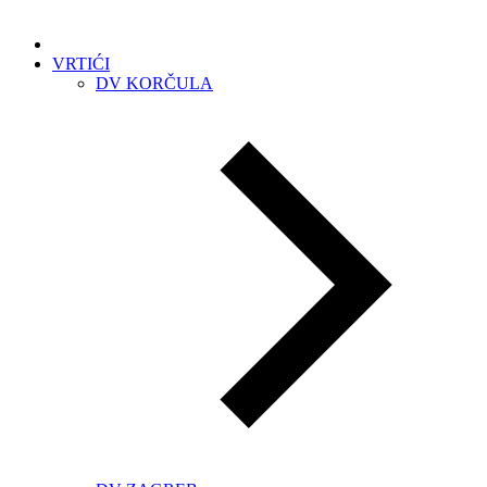
VRTIĆI
DV KORČULA