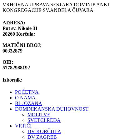
VRHOVNA UPRAVA SESTARA DOMINIKANKI
KONGREGACIJE SV.ANĐELA ČUVARA
ADRESA:
Put sv. Nikole 31
20260 Korčula:
MATIČNI BROJ:
00332879
OIB:
57782988192
Izbornik:
POČETNA
O NAMA
BL. OZANA
DOMINIKANSKA DUHOVNOST
MOLITVE
SVETCI REDA
VRTIĆI
DV KORČULA
DV ZAGREB