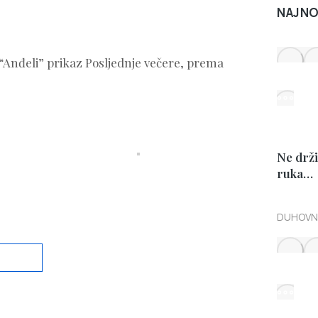
NAJNO
i “Anđeli” prikaz Posljednje večere, prema
Ne drž
ruka…
DUHOVN