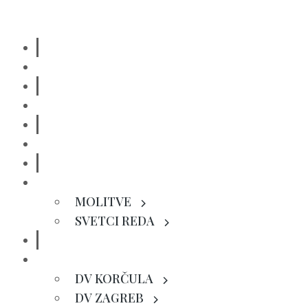
POČETNA
O NAMA
BL. OZANA
DOMINIKANSKA DUHOVNOST
MOLITVE
SVETCI REDA
VRTIĆI
DV KORČULA
DV ZAGREB