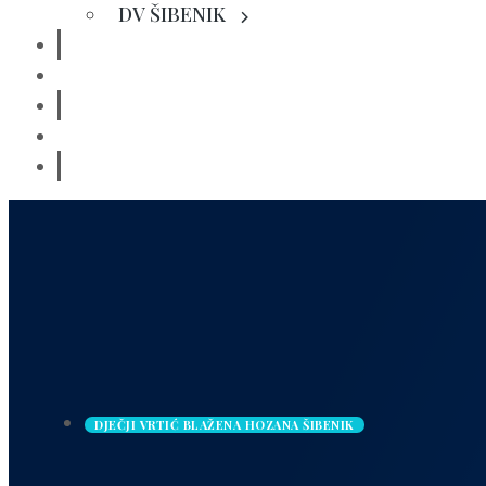
DV ŠIBENIK
KUĆA ZA ODMOR
KONTAKT
DJEČJI VRTIĆ BLAŽENA HOZANA ŠIBENIK