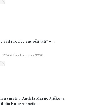
e red i red će vas očuvati” –…
,
NOVOSTI
5. kolovoza 2026.
ica smrti o. Anđela Marije Miškova,
jitelja Kongregacije…