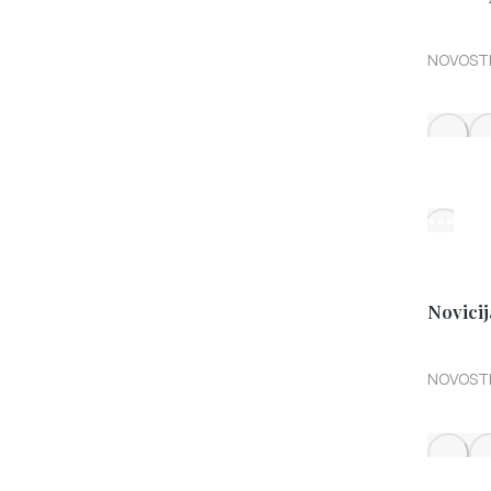
NOVOST
Novicij
NOVOST