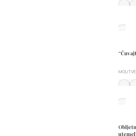
“Čuvajt
MOLITVE
Obljetn
utemel