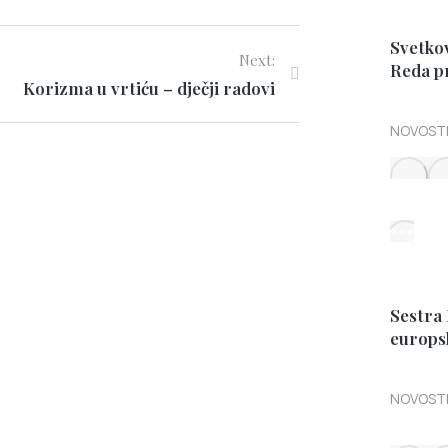
Svetkov
Next:
Reda p
Korizma u vrtiću – dječji radovi
NOVOST
Sestra
europs
NOVOST