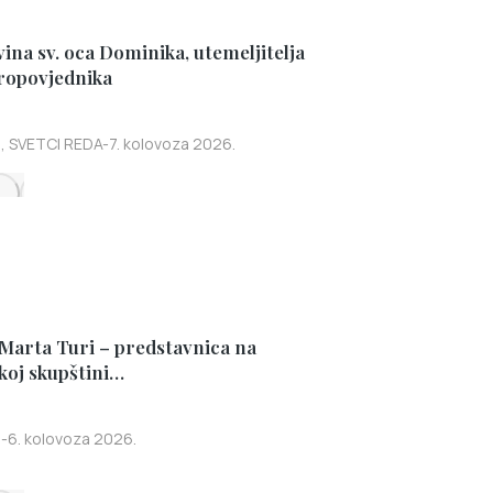
ina sv. oca Dominika, utemeljitelja
ropovjednika
I
,
SVETCI REDA
7. kolovoza 2026.
 Marta Turi – predstavnica na
koj skupštini…
I
6. kolovoza 2026.