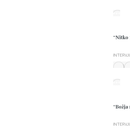
“Nitko
INTERVJ
“Božja 
INTERVJ