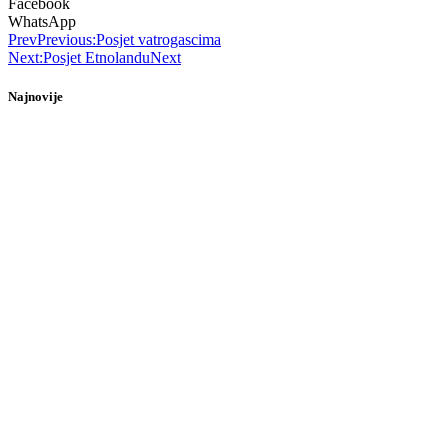
Facebook
WhatsApp
Prev
Previous:
Posjet vatrogascima
Next:
Posjet Etnolandu
Next
Najnovije