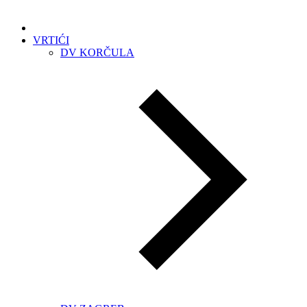
VRTIĆI
DV KORČULA