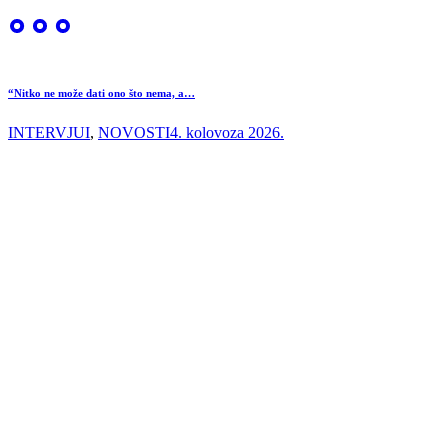
“Nitko ne može dati ono što nema, a…
INTERVJUI
,
NOVOSTI
4. kolovoza 2026.