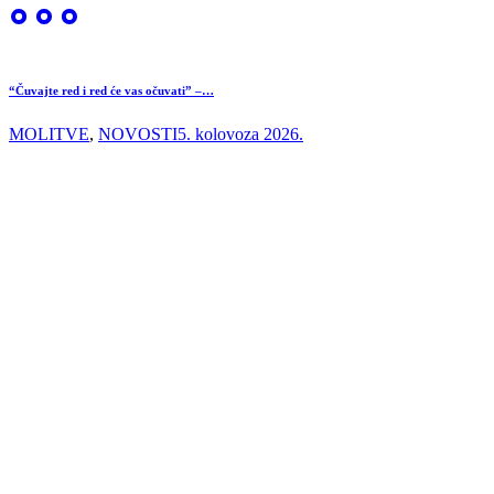
“Čuvajte red i red će vas očuvati” –…
MOLITVE
,
NOVOSTI
5. kolovoza 2026.