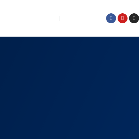
IĆI
KUĆA ZA ODMOR
KONTAKT