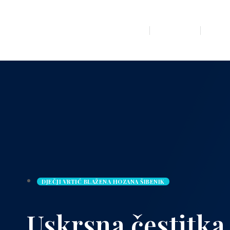
POČETNA
O NA
DJEČJI VRTIĆ BLAŽENA HOZANA ŠIBENIK
Uskrsna čestitka