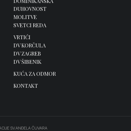
DOMINIKANSKA
DUHOVNOST
MOLITVE
SVETCI REDA
VRTIĆI
DV KORČULA
DV ZAGREB
DV ŠIBENIK
KUĆA ZA ODMOR
KONTAKT
CIJE SV.ANĐELA ČUVARA