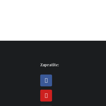
Dostupan novi broj glasila Ave Maria
NOVOSTI
20. srpnja 2026.
Zapratite: