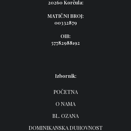
20260 Korčula:
MATIČNI BROJ:
00332879
OIB:
57782988192
Izbornik:
POČETNA
O NAMA
BL. OZANA
DOMINIKANSKA DUHOVNOST