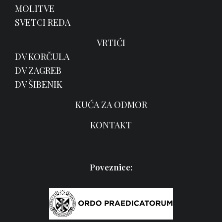
MOLITVE
SVETCI REDA
VRTIĆI
DV KORČULA
DV ZAGREB
DV ŠIBENIK
KUĆA ZA ODMOR
KONTAKT
Poveznice: