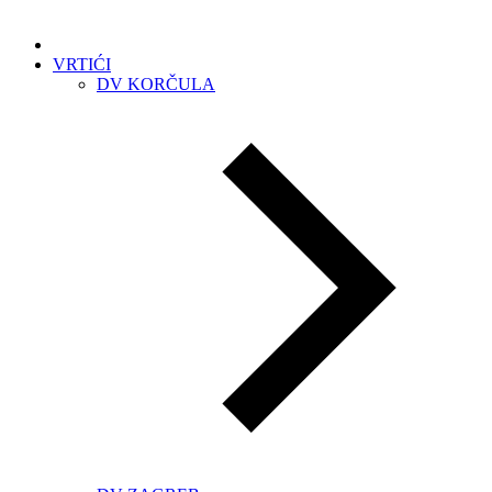
VRTIĆI
DV KORČULA