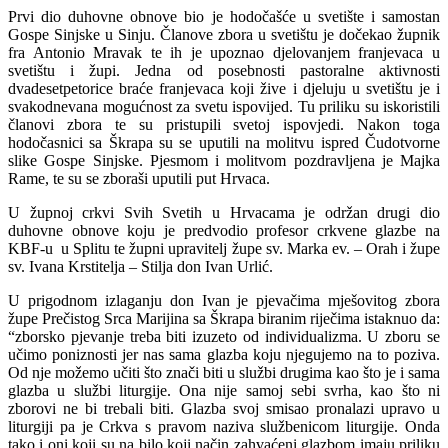
Prvi dio duhovne obnove bio je hodočašće u svetište i samostan
Gospe Sinjske u Sinju. Članove zbora u svetištu je dočekao župnik
fra Antonio Mravak te ih je upoznao djelovanjem franjevaca u
svetištu i župi. Jedna od posebnosti pastoralne aktivnosti
dvadesetpetorice braće franjevaca koji žive i djeluju u svetištu je i
svakodnevana mogućnost za svetu ispovijed. Tu priliku su iskoristili
članovi zbora te su pristupili svetoj ispovjedi. Nakon toga
hodočasnici sa Škrapa su se uputili na molitvu ispred Čudotvorne
slike Gospe Sinjske. Pjesmom i molitvom pozdravljena je Majka
Rame, te su se zboraši uputili put Hrvaca.
U župnoj crkvi Svih Svetih u Hrvacama je održan drugi dio
duhovne obnove koju je predvodio profesor crkvene glazbe na
KBF-u u Splitu te župni upravitelj župe sv. Marka ev. – Orah i župe
sv. Ivana Krstitelja – Stilja don Ivan Urlić.
U prigodnom izlaganju don Ivan je pjevačima mješovitog zbora
župe Prečistog Srca Marijina sa Škrapa biranim riječima istaknuo da:
“zborsko pjevanje treba biti izuzeto od individualizma. U zboru se
učimo poniznosti jer nas sama glazba koju njegujemo na to poziva.
Od nje možemo učiti što znači biti u službi drugima kao što je i sama
glazba u službi liturgije. Ona nije samoj sebi svrha, kao što ni
zborovi ne bi trebali biti. Glazba svoj smisao pronalazi upravo u
liturgiji pa je Crkva s pravom naziva službenicom liturgije. Onda
tako i oni koji su na bilo koji način zahvaćeni glazbom imaju priliku