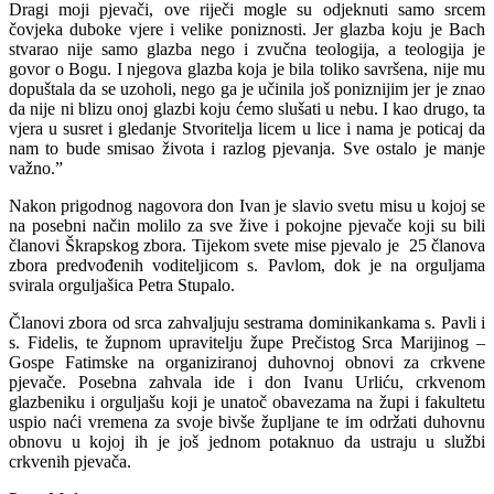
Dragi moji pjevači, ove riječi mogle su odjeknuti samo srcem
čovjeka duboke vjere i velike poniznosti. Jer glazba koju je Bach
stvarao nije samo glazba nego i zvučna teologija, a teologija je
govor o Bogu. I njegova glazba koja je bila toliko savršena, nije mu
dopuštala da se uzoholi, nego ga je učinila još poniznijim jer je znao
da nije ni blizu onoj glazbi koju ćemo slušati u nebu. I kao drugo, ta
vjera u susret i gledanje Stvoritelja licem u lice i nama je poticaj da
nam to bude smisao života i razlog pjevanja. Sve ostalo je manje
važno.”
Nakon prigodnog nagovora don Ivan je slavio svetu misu u kojoj se
na posebni način molilo za sve žive i pokojne pjevače koji su bili
članovi Škrapskog zbora. Tijekom svete mise pjevalo je 25 članova
zbora predvođenih voditeljicom s. Pavlom, dok je na orguljama
svirala orguljašica Petra Stupalo.
Članovi zbora od srca zahvaljuju sestrama dominikankama s. Pavli i
s. Fidelis, te župnom upravitelju župe Prečistog Srca Marijinog –
Gospe Fatimske na organiziranoj duhovnoj obnovi za crkvene
pjevače. Posebna zahvala ide i don Ivanu Urliću, crkvenom
glazbeniku i orguljašu koji je unatoč obavezama na župi i fakultetu
uspio naći vremena za svoje bivše župljane te im održati duhovnu
obnovu u kojoj ih je još jednom potaknuo da ustraju u službi
crkvenih pjevača.