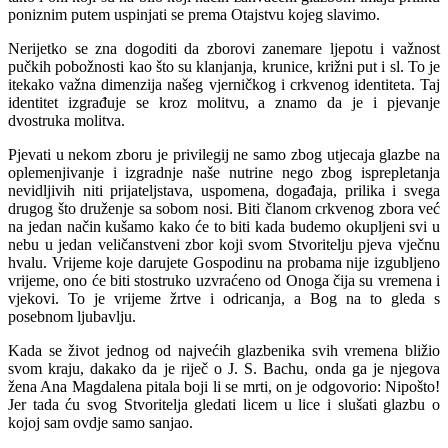
poniznim putem uspinjati se prema Otajstvu kojeg slavimo.
Nerijetko se zna dogoditi da zborovi zanemare ljepotu i važnost
pučkih pobožnosti kao što su klanjanja, krunice, križni put i sl. To je
itekako važna dimenzija našeg vjerničkog i crkvenog identiteta. Taj
identitet izgrađuje se kroz molitvu, a znamo da je i pjevanje
dvostruka molitva.
Pjevati u nekom zboru je privilegij ne samo zbog utjecaja glazbe na
oplemenjivanje i izgradnje naše nutrine nego zbog isprepletanja
nevidljivih niti prijateljstava, uspomena, događaja, prilika i svega
drugog što druženje sa sobom nosi. Biti članom crkvenog zbora već
na jedan način kušamo kako će to biti kada budemo okupljeni svi u
nebu u jedan veličanstveni zbor koji svom Stvoritelju pjeva vječnu
hvalu. Vrijeme koje darujete Gospodinu na probama nije izgubljeno
vrijeme, ono će biti stostruko uzvraćeno od Onoga čija su vremena i
vjekovi. To je vrijeme žrtve i odricanja, a Bog na to gleda s
posebnom ljubavlju.
Kada se život jednog od najvećih glazbenika svih vremena bližio
svom kraju, dakako da je riječ o J. S. Bachu, onda ga je njegova
žena Ana Magdalena pitala boji li se mrti, on je odgovorio: Nipošto!
Jer tada ću svog Stvoritelja gledati licem u lice i slušati glazbu o
kojoj sam ovdje samo sanjao.