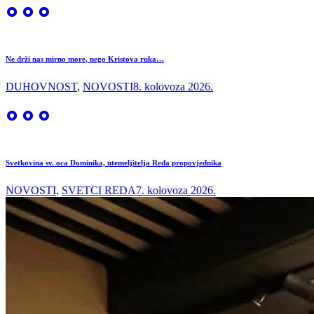
Ne drži nas mirno more, nego Kristova ruka…
DUHOVNOST
,
NOVOSTI
8. kolovoza 2026.
Svetkovina sv. oca Dominika, utemeljitelja Reda propovjednika
NOVOSTI
,
SVETCI REDA
7. kolovoza 2026.