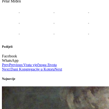
Petar Mrđen
Podijeli
Facebook
WhatsApp
Prev
Previous:
Vrata vječnoga života
Next:
Dani Kongregacije u Kotoru
Next
Najnovije