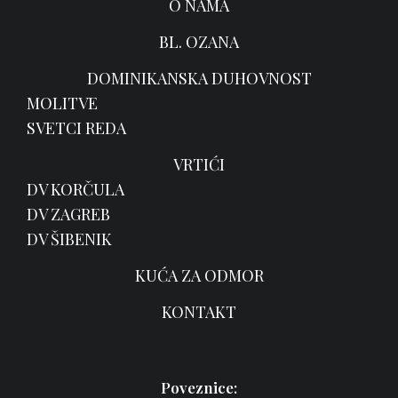
O NAMA
BL. OZANA
DOMINIKANSKA DUHOVNOST
MOLITVE
SVETCI REDA
VRTIĆI
DV KORČULA
DV ZAGREB
DV ŠIBENIK
KUĆA ZA ODMOR
KONTAKT
Poveznice: