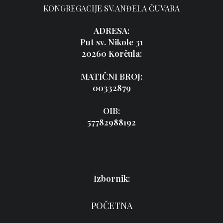
KONGREGACIJE SV.ANĐELA ČUVARA
ADRESA:
Put sv. Nikole 31
20260 Korčula:
MATIČNI BROJ:
00332879
OIB:
57782988192
Izbornik:
POČETNA