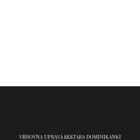
DUHOVNOST
,
NOVOSTI
25. srpnja 2026.
Dostupan novi broj glasila Ave Maria
NOVOSTI
20. srpnja 2026.
VRHOVNA UPRAVA SESTARA DOMINIKANKI