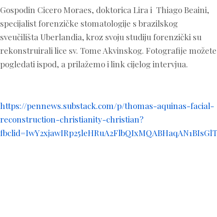
Gospodin Cicero Moraes, doktorica Lira i Thiago Beaini,
specijalist forenzičke stomatologije s brazilskog
sveučilišta Uberlandia, kroz svoju studiju forenzički su
rekonstruirali lice sv. Tome Akvinskog. Fotografije možete
pogledati ispod, a prilažemo i link cijelog intervjua.
https://pennews.substack.com/p/thomas-aquinas-facial-
reconstruction-christianity-christian?
fbclid=IwY2xjawIRp25leHRuA2FlbQIxMQABHaqAN1BI