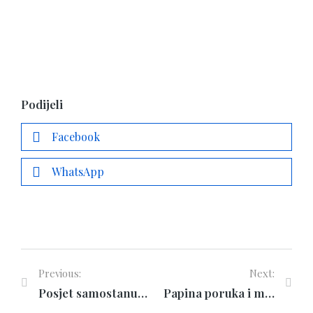
Podijeli
Facebook
WhatsApp
Previous:
Next:
Posjet samostanu sv. Frane
Papina poruka i molitvena nakana u veljači: za svećenička i redovnička zvanja