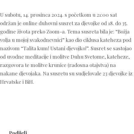
U subotu, 14. prosinca 2024. s početkom u 21:00 sat
održan je online duhovni susret za djevojke od 18. do 35.
godine života preko Zoom-a. Tema susreta bila je: “Božja
volja u mojoj svakodnevnici” kao dio ciklusa kateheza pod
nazivom “Talita kum! Ustani djevojko!”. Susret se sastojao
od uvodne meditacije i molitve Duhu Svetome, kateheze,
razgovora te molitve krunice (radosna otajstva) na
nakane djevojaka. Na susretu su sudjelovale 23 djevojke iz
Hrvatske i BiH.
Podijeli