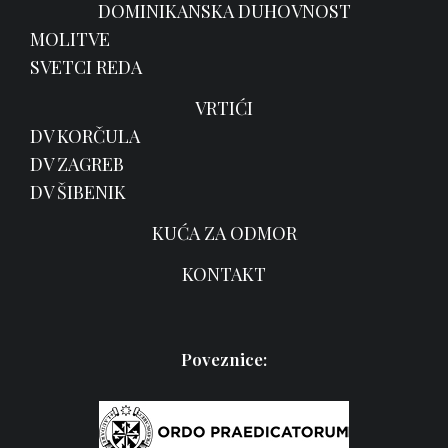
DOMINIKANSKA DUHOVNOST
MOLITVE
SVETCI REDA
VRTIĆI
DV KORČULA
DV ZAGREB
DV ŠIBENIK
KUĆA ZA ODMOR
KONTAKT
Poveznice: