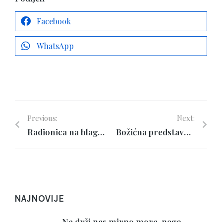
Facebook
WhatsApp
Previous:
Next:
Radionica na blagdan sv. Lucije
Božićna predstava „Božić djeda Martina“
NAJNOVIJE
Ne drži nas mirno more, nego