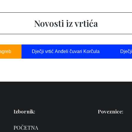
Novosti iz vrtića
Zagreb
Dječji vrtić Anđeli čuvari Korčula
Dječj
Izbornik:
Poveznice:
POČETNA