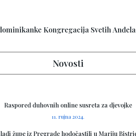
 dominikanke Kongregacija Svetih Anđela
Novosti
Raspored duhovnih online susreta za djevojke
11. rujna 2024.
ladi župe iz Pregrade hodočastili u Mariju Bistri