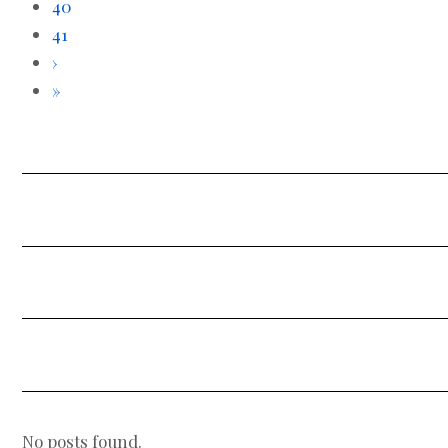
40
41
›
»
No posts found.