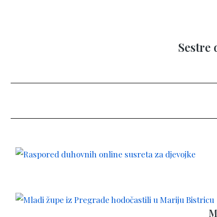
Sestre
M