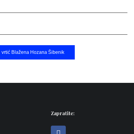
i vrtić Blažena Hozana Šibenik
Zapratite: