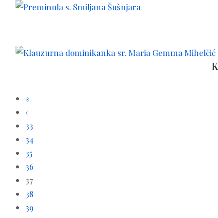
K
«
‹
33
34
35
36
37
38
39