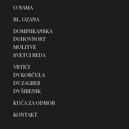
O NAMA
BL. OZANA
DOMINIKANSKA
DUHOVNOST
MOLITVE
SVETCI REDA
VRTIĆI
DV KORČULA
DV ZAGREB
DV ŠIBENIK
KUĆA ZA ODMOR
KONTAKT