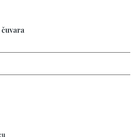
 čuvara
cu