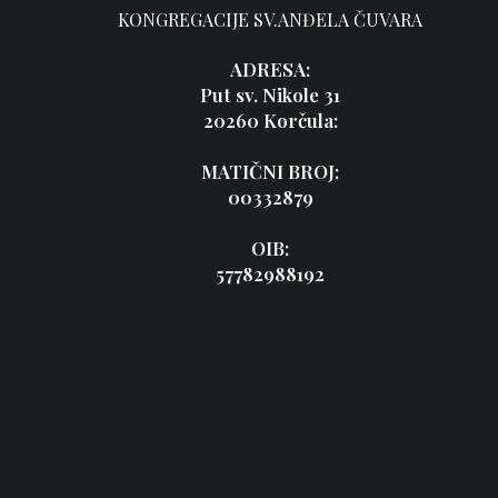
KONGREGACIJE SV.ANĐELA ČUVARA
ADRESA:
Put sv. Nikole 31
20260 Korčula:
MATIČNI BROJ:
00332879
OIB:
57782988192