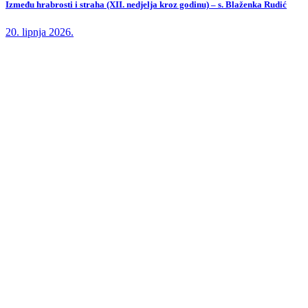
Između hrabrosti i straha (XII. nedjelja kroz godinu) – s. Blaženka Rudić
20. lipnja 2026.