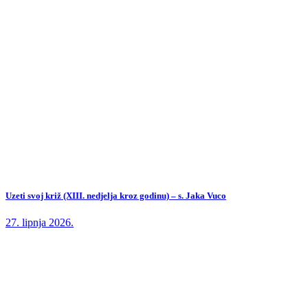
Uzeti svoj križ (XIII. nedjelja kroz godinu) – s. Jaka Vuco
27. lipnja 2026.