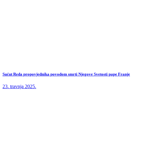
Sućut Reda propovjednika povodom smrti Njegove Svetosti pape Franje
23. travnja 2025.