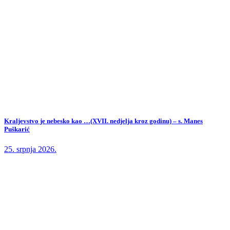
Kraljevstvo je nebesko kao …(XVII. nedjelja kroz godinu) – s. Manes
Puškarić
25. srpnja 2026.