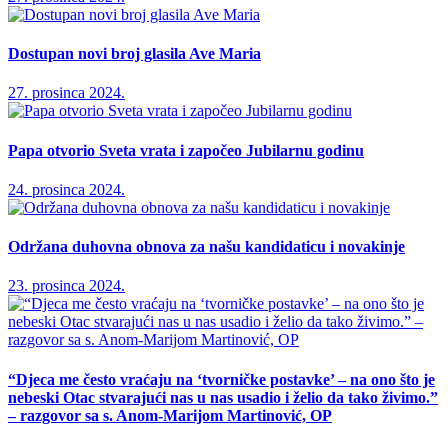
Dostupan novi broj glasila Ave Maria
27. prosinca 2024.
Papa otvorio Sveta vrata i započeo Jubilarnu godinu
24. prosinca 2024.
Održana duhovna obnova za našu kandidaticu i novakinje
23. prosinca 2024.
“Djeca me često vraćaju na ‘tvorničke postavke’ – na ono što je
nebeski Otac stvarajući nas u nas usadio i želio da tako živimo.”
– razgovor sa s. Anom-Marijom Martinović, OP