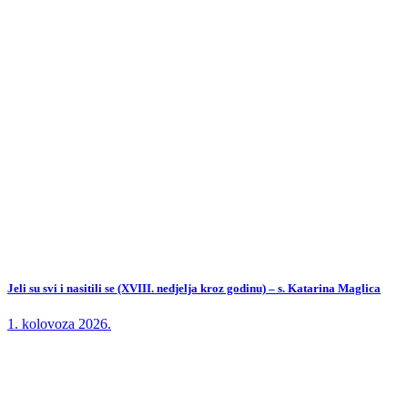
Jeli su svi i nasitili se (XVIII. nedjelja kroz godinu) – s. Katarina Maglica
1. kolovoza 2026.