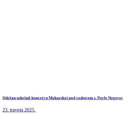
Održan uskršnji koncert u Makarskoj pod vodstvom s. Pavle Negovec
23. travnja 2025.