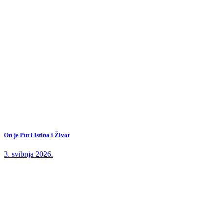
On je Put i Istina i Život
3. svibnja 2026.