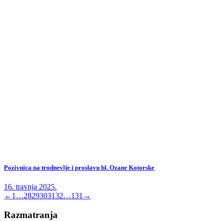
Pozivnica na trodnevlje i proslavu bl. Ozane Kotorske
16. travnja 2025.
←
1
…
28
29
30
31
32
…
131
→
Razmatranja