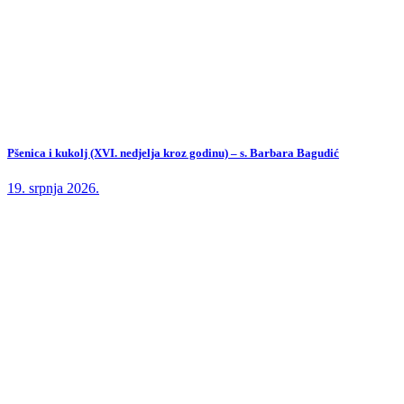
Pšenica i kukolj (XVI. nedjelja kroz godinu) – s. Barbara Bagudić
19. srpnja 2026.