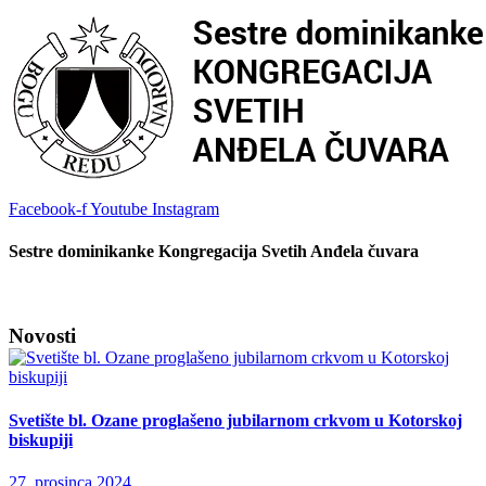
Facebook-f
Youtube
Instagram
Sestre dominikanke Kongregacija Svetih Anđela čuvara
Novosti
Svetište bl. Ozane proglašeno jubilarnom crkvom u Kotorskoj
biskupiji
27. prosinca 2024.