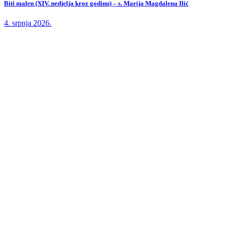
Biti malen (XIV. nedjelja kroz godinu) – s. Marija Magdalena Ilić
4. srpnja 2026.