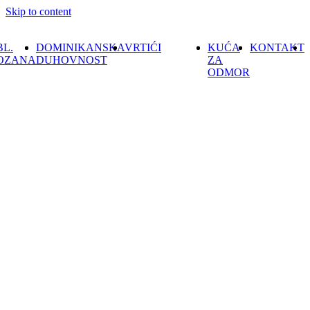
Skip to content
BL.
DOMINIKANSKA
VRTIĆI
KUĆA
KONTAKT
OZANA
DUHOVNOST
ZA
ODMOR