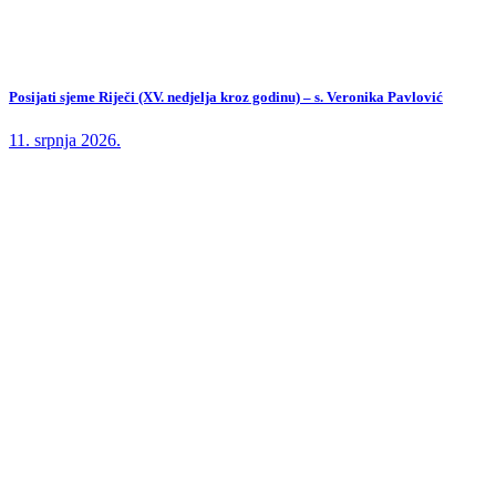
Posijati sjeme Riječi (XV. nedjelja kroz godinu) – s. Veronika Pavlović
11. srpnja 2026.