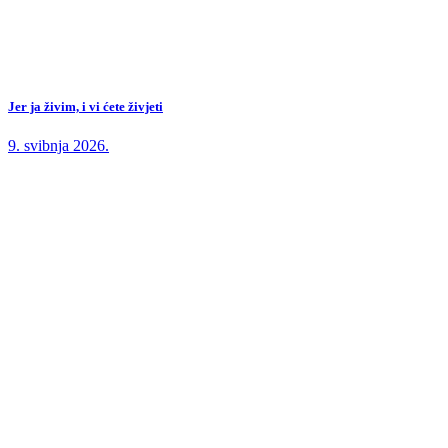
Jer ja živim, i vi ćete živjeti
9. svibnja 2026.