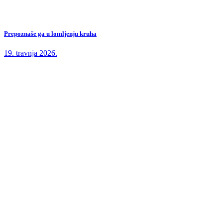
Prepoznaše ga u lomljenju kruha
19. travnja 2026.