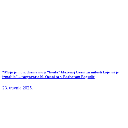
“Moja je monodrama moje “hvala” blaženoj Ozani za milosti koje mi je
izmolila” – razgovor o bl. Ozani sa s. Barbarom Bagudić
23. travnja 2025.