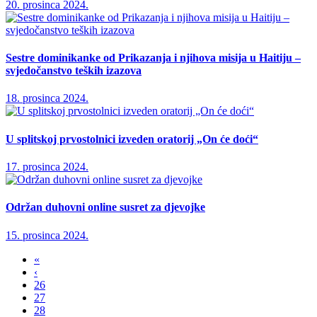
20. prosinca 2024.
Sestre dominikanke od Prikazanja i njihova misija u Haitiju –
svjedočanstvo teških izazova
18. prosinca 2024.
U splitskoj prvostolnici izveden oratorij „On će doći“
17. prosinca 2024.
Održan duhovni online susret za djevojke
15. prosinca 2024.
«
‹
26
27
28